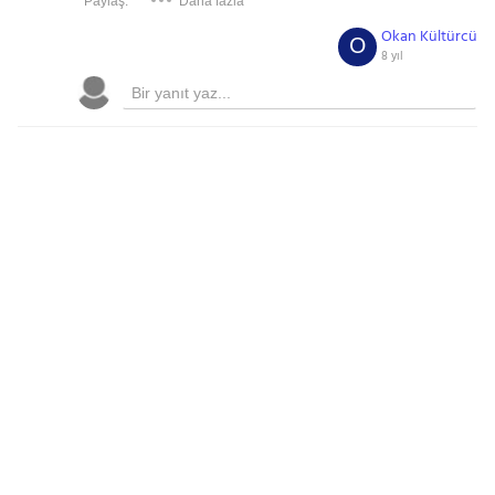
Paylaş:
Daha fazla
Okan Kültürcü
O
8 yıl