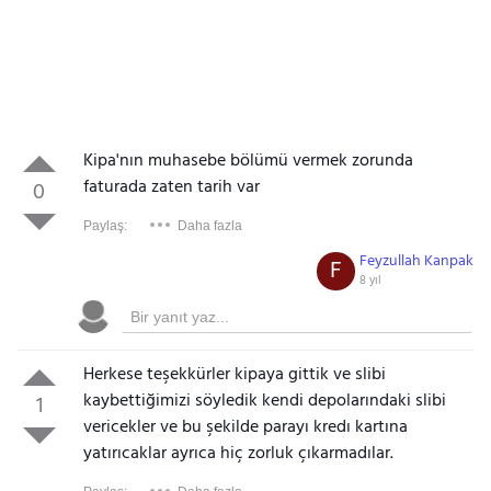
Kipa'nın muhasebe bölümü vermek zorunda
faturada zaten tarih var
0
Paylaş:
Daha fazla
Feyzullah Kanpak
F
8 yıl
Herkese teşekkürler kipaya gittik ve slibi
kaybettiğimizi söyledik kendi depolarındaki slibi
1
vericekler ve bu şekilde parayı kredı kartına
yatırıcaklar ayrıca hiç zorluk çıkarmadılar.