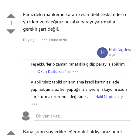
Elinizdeki mahkeme kararı kesin delil teşkil eder o
yüzden vereceğiniz hesaba parayı yatırmaları
1
gerekir şart değil.
Paylaş:
Daha fazla
Halil Nigdevi
H
8 yıl
Teşekkürler o zaman rahatlıkla gidip parayı alabilirim.
Okan Kültürcü
8 yıl
Alabilirsiniz tabiki onların ama kredi kartınıza iade
yapmak ama siz her yaptığınız alışverişin kaydını uzun
süre tutmak zorunda değilsiniz .
Halil Nigdevi
8 yıl
Bana şunu söylediler eğer nakıt aldıysanız ucret