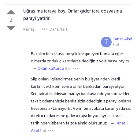
Uğraş ma icraya koy. Onlar gider icra dosyasına
parayi yatirir.
2
Paylaş:
Daha fazla
Taner Akel
T
8 yıl
Bakalım ben slipsiz bir şekılde gideyim bunlara eğer
olmazda zorluk çıkartırlarsa dediğiniz yola başvurayım
Okan Kültürcü
8 yıl
Slip onları ilgilendirmez. Senin bu işyerinden kredi
kartını cektikten sonra onlar bankadan parayi aliyor.
Sen taksitle aldiysan parayi bankaya öduyorsunuz. Her
taksit odemenizde banka sizin odediginiz parayi onların
hesabina aktarmiyorki. Verin bir avukata kararı yada siz
direk icra dairesine gidin icraya koyun ayrıca karar
tarihinden itibaren faizde almid olursunuz.
Taner
Akel
8 yıl