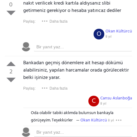
nakıt verilicek kredi kartıla aldıysanız slibi
0
getirmeniz gerekiyor o hesaba yatırıcaz dediler
Paylaş:
Daha fazla
Okan Kültürcü
O
8 yıl
Bankadan geçmiş dönemlere ait hesap dökümü
alabilirsiniz, yapılan harcamalar orada görülecektir
2
belki işinize yarar.
Paylaş:
Daha fazla
Cansu Aslanboğa
C
8 yıl
Oda olabilir tabiki aklımda bulunsun bankayla
görüşeyim. Teşekkürler
Okan Kültürcü
8 yıl