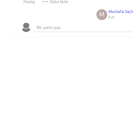
Paylaş:
Daha fazla
Mustafa Saçlı
M
8 yıl