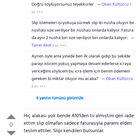
Doğru söylüyorsunuz teşekkürler
Okan Kültürcü
8
yıl
Slip istemeleri işi yokuşa sürmek slip iki nusha oluyor bir
nüshası size veriliyor bir nüshası onlarda kaliyor. Fatura
da ayni 2 nusha biri size veriliyor biri onlarda kalıyor.
Taner Akel
8 yıl
Aynen öyle ama yinede ben ilk olarak gidip bu şekılde
parayı isticem yokuş yapmaya devam ederlerse icraya
vericeğimi söylicem bu icra işlemi için benim ödemem
gereken bi miktar oluyor mu acaba?
Okan Kültürcü
8 yıl
8 yanıtın tümünü görüntüle
Hiç alakası yok bende A101den tv almıştım geri iade
ettim slip olmafan sadece faturasiyla paramı elden
0
teslim ettiler. Slipi kendileri bulsunlar.