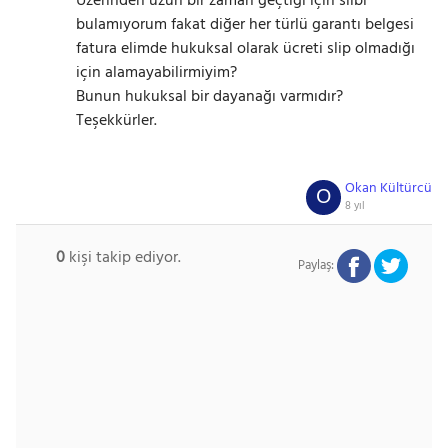
Üzerinden uzun bir zaman geçtiği için slibi
bulamıyorum fakat diğer her türlü garantı belgesi
fatura elimde hukuksal olarak ücreti slip olmadığı
için alamayabilirmiyim?
Bunun hukuksal bir dayanağı varmıdır?
Teşekkürler.
Okan Kültürcü
O
8 yıl
0
kişi takip ediyor.
Paylaş: