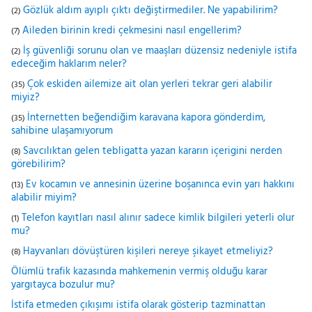
Gözlük aldım ayıplı çıktı değiştirmediler. Ne yapabilirim?
(2)
Aileden birinin kredi çekmesini nasıl engellerim?
(7)
İş güvenliği sorunu olan ve maaşları düzensiz nedeniyle istifa
(2)
edeceğim haklarım neler?
Çok eskiden ailemize ait olan yerleri tekrar geri alabilir
(35)
miyiz?
İnternetten beğendiğim karavana kapora gönderdim,
(35)
sahibine ulaşamıyorum
Savcılıktan gelen tebligatta yazan kararın içerigini nerden
(8)
görebilirim?
Ev kocamın ve annesinin üzerine boşanınca evin yarı hakkını
(13)
alabilir miyim?
Telefon kayıtları nasıl alınır sadece kimlik bilgileri yeterli olur
(1)
mu?
Hayvanları dövüştüren kişileri nereye şikayet etmeliyiz?
(8)
Ölümlü trafik kazasında mahkemenin vermiş olduğu karar
yargıtayca bozulur mu?
İstifa etmeden çıkışımı istifa olarak gösterip tazminattan