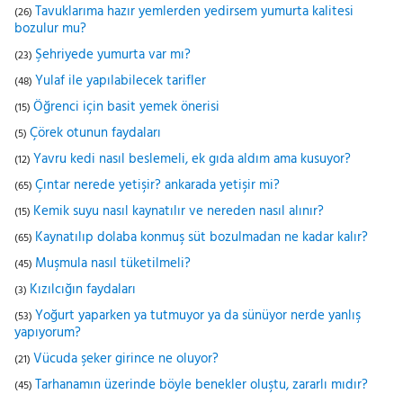
Tavuklarıma hazır yemlerden yedirsem yumurta kalitesi
(26)
bozulur mu?
Şehriyede yumurta var mı?
(23)
Yulaf ile yapılabilecek tarifler
(48)
Öğrenci için basit yemek önerisi
(15)
Çörek otunun faydaları
(5)
Yavru kedi nasıl beslemeli, ek gıda aldım ama kusuyor?
(12)
Çıntar nerede yetişir? ankarada yetişir mi?
(65)
Kemik suyu nasıl kaynatılır ve nereden nasıl alınır?
(15)
Kaynatılıp dolaba konmuş süt bozulmadan ne kadar kalır?
(65)
Muşmula nasıl tüketilmeli?
(45)
Kızılcığın faydaları
(3)
Yoğurt yaparken ya tutmuyor ya da sünüyor nerde yanlış
(53)
yapıyorum?
Vücuda şeker girince ne oluyor?
(21)
Tarhanamın üzerinde böyle benekler oluştu, zararlı mıdır?
(45)