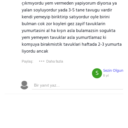
çıkmıyordu yem vermeden yapiyorum diyorsa ya
yalan soyluyordur yada 3-5 tane tavugu vardir
kendi yemeyip biriktirip satıyordur oyle birini
bulman cok zor koyleri gez zayif tavuklarin
yumurtasini al ha kışın asla bulamazsin sogukta
yem yemeyen tavuklar asla yumurtlamaz ki
komşuya birakmistik tavuklari haftada 2-3 yumurta
liyordu ancak
Paylaş:
Daha fazla
Sezin Olgun
S
8 yıl