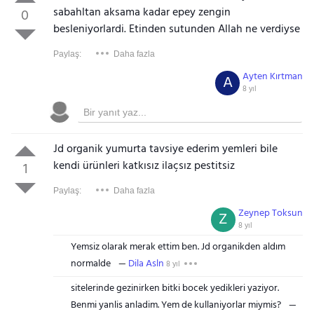
sabahltan aksama kadar epey zengin
0
besleniyorlardi. Etinden sutunden Allah ne verdiyse
Paylaş:
Daha fazla
Ayten Kırtman
A
8 yıl
Jd organik yumurta tavsiye ederim yemleri bile
kendi ürünleri katkısız ilaçsız pestitsiz
1
Paylaş:
Daha fazla
Zeynep Toksun
Z
8 yıl
Yemsiz olarak merak ettim ben. Jd organikden aldım
normalde
Dila Asln
8 yıl
sitelerinde gezinirken bitki bocek yedikleri yaziyor.
Benmi yanlis anladim. Yem de kullaniyorlar miymis?