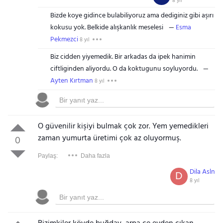
8 yıl
Bizde koye gidince bulabiliyoruz ama dediginiz gibi aşırı
kokusu yok. Belkide alışkanlık meselesi
Esma
Pekmezci
8 yıl
Biz cidden yiyemedik. Bir arkadas da ipek hanimin
ciftliginden aliyordu. O da koktugunu soyluyordu.
Ayten Kırtman
8 yıl
O güvenilir kişiyi bulmak çok zor. Yem yemedikleri
zaman yumurta üretimi çok az oluyormuş.
0
Paylaş:
Daha fazla
Dila Asln
D
8 yıl