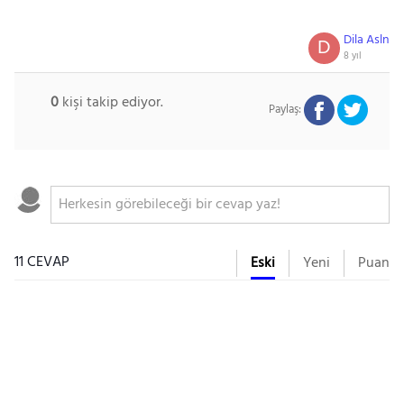
Dila Asln
D
8 yıl
0
kişi takip ediyor.
Paylaş:
11 CEVAP
Eski
Yeni
Puan