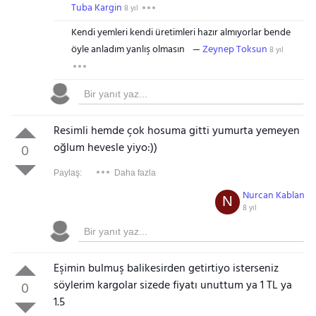
Tuba Kargin
8 yıl
Kendi yemleri kendi üretimleri hazır almıyorlar bende
öyle anladım yanlış olmasın
Zeynep Toksun
8 yıl
Resimli hemde çok hosuma gitti yumurta yemeyen
oğlum hevesle yiyo:))
0
Paylaş:
Daha fazla
Nurcan Kablan
N
8 yıl
Eşimin bulmuş balikesirden getirtiyo isterseniz
söylerim kargolar sizede fiyatı unuttum ya 1 TL ya
0
1.5