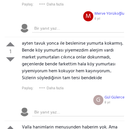
Paylaş:
Daha fazla
Merve Yörükoğlu
M
8 yıl
ayten tavuk yonca ile beslenirse yumurta kokarmış.
Bende köy yumurtası yiyemezdim alerjim vardı
1
market yumurtaları cıkınca onlar dokunmadı,
geçenlerde bende farkettim hala köy yumurtası
yiyemiyorum hem kokuyor hem kaşınıyorum..
Sizlerin söylediğinin tam tersi bendekide
Paylaş:
Daha fazla
Gül Gülerce
G
8 yıl
Valla hanimlarin menusunden haberim yok. Ama