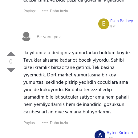
edebilirsiniz ve bide pazarda güvenilir kişilerden
Paylaş:
Daha fazla
Esen Balıbey
E
8 yıl
Iki yil once o dediginiz yumurtadan buldum koyde.
Tavuklar aksama kadar ot bocek yiyordu. Sahibi
0
bize ikramlik birkac tane getirdi. Tek basina
yiyemedik. Dort market yumurtasina bir koy
yumurtasi seklinde pisirip yedirdin cocuklara ama
yine de kokuyordu. Bir daha tenezzul edip
aramadim bile ist sutculer satiyor ama hem pahali
hem yemliyorlarmis hem de inandirici gozuksun
cazibesi artsin diye samana buluyorlarmis.
Paylaş:
Daha fazla
Ayten Kırtman
A