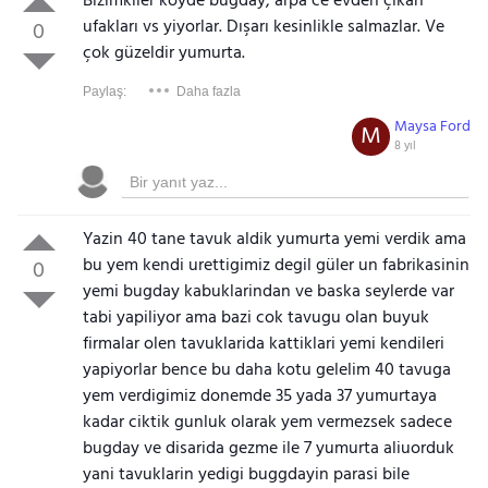
Bizimkiler köyde buğday, arpa ce evden çıkan
ufakları vs yiyorlar. Dışarı kesinlikle salmazlar. Ve
0
çok güzeldir yumurta.
Paylaş:
Daha fazla
Maysa Ford
M
8 yıl
Yazin 40 tane tavuk aldik yumurta yemi verdik ama
bu yem kendi urettigimiz degil güler un fabrikasinin
0
yemi bugday kabuklarindan ve baska seylerde var
tabi yapiliyor ama bazi cok tavugu olan buyuk
firmalar olen tavuklarida kattiklari yemi kendileri
yapiyorlar bence bu daha kotu gelelim 40 tavuga
yem verdigimiz donemde 35 yada 37 yumurtaya
kadar ciktik gunluk olarak yem vermezsek sadece
bugday ve disarida gezme ile 7 yumurta aliuorduk
yani tavuklarin yedigi buggdayin parasi bile