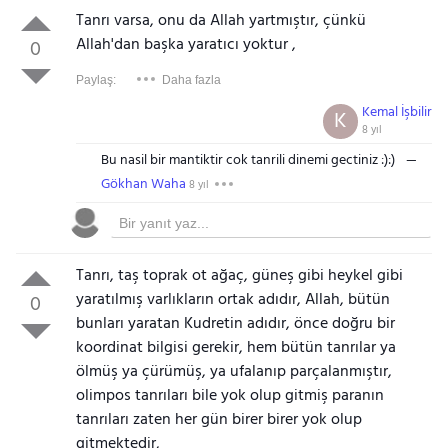
Tanrı varsa, onu da Allah yartmıştır, çünkü
Allah'dan başka yaratıcı yoktur ,
0
Paylaş:
Daha fazla
Kemal İşbilir
K
8 yıl
Bu nasil bir mantiktir cok tanrili dinemi gectiniz :):)
Gökhan Waha
8 yıl
Tanrı, taş toprak ot ağaç, güneş gibi heykel gibi
yaratılmış varlıkların ortak adıdır, Allah, bütün
0
bunları yaratan Kudretin adıdır, önce doğru bir
koordinat bilgisi gerekir, hem bütün tanrılar ya
ölmüş ya çürümüş, ya ufalanıp parçalanmıştır,
olimpos tanrıları bile yok olup gitmiş paranın
tanrıları zaten her gün birer birer yok olup
gitmektedir,