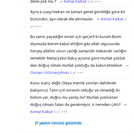
dilimi yok mu ?
Kemal Kalkat
8 yıl
Ayrıca uzay/mekan ve zaman genel göreliliğe göre bir
bütündür, ayrı olarak ele alınmazlar.
Kemal Kalkat
8
yıl
Bu senin yaşadığın evren için geçerli bi kuram Bizim
dışımızda benim kabul ettiğim gibi allah olgusunda
herşey allahtir onun varlığı zamandır mekandır varlığın
temelidir Metaryalist bakış açısına göre mutlak yokluk
dan doğuş olmalı mutlak yokluğu da kabul etmelisin
Osman Üstüneryılmaz
8 yıl
Konu inanç değil. Olaya mantık sınırları dahilinde
bakıyoruz. Tanrı için evrenin olduğu ve olmadığı iki
bölüm var, doğru mu yanlış mı? Mutlak yokluktan
doğuş olması falan da gerekmiyor, o nereden çıktı?
Kemal Kalkat
8 yıl
37 yanıtın tümünü görüntüle