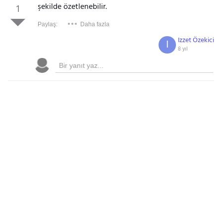
şekilde özetlenebilir.
1
Paylaş:
Daha fazla
Izzet Özekici
I
8 yıl