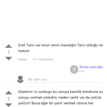
Evet Tanrı var onun senin inandığın Tanrı olduğu ne
malum
1
Paylaş:
Daha fazla
Ahmet Çakiroğlu
A
8 yıl
Dawkins' in sordugu bu soruya karsilik kendisine şu
soruyu sormak isterdim, neden varlik var da yokluk
2
yoktur? Buna eğer bir yanit vermek isterse her