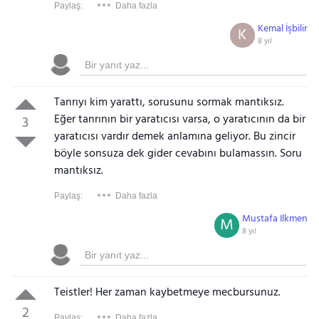
Paylaş:
Daha fazla
Kemal İşbilir
K
8 yıl
Tanrıyı kim yarattı, sorusunu sormak mantıksız.
Eğer tanrının bir yaratıcısı varsa, o yaratıcının da bir
3
yaratıcısı vardır demek anlamına geliyor. Bu zincir
böyle sonsuza dek gider cevabını bulamassın. Soru
mantıksız.
Paylaş:
Daha fazla
Mustafa Ilkmen
M
8 yıl
Teistler! Her zaman kaybetmeye mecbursunuz.
2
Paylaş:
Daha fazla