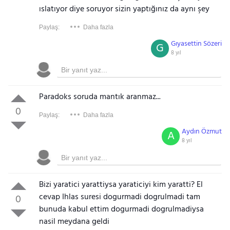
ıslatıyor diye soruyor sizin yaptığınız da aynı şey
Paylaş:
Daha fazla
Gıyasettin Sözeri
G
8 yıl
Paradoks soruda mantık aranmaz...
0
Paylaş:
Daha fazla
Aydın Özmut
A
8 yıl
Bizi yaratici yarattiysa yaraticiyi kim yaratti? El
cevap Ihlas suresi dogurmadi dogrulmadi tam
0
bunuda kabul ettim dogurmadi dogrulmadiysa
nasil meydana geldi