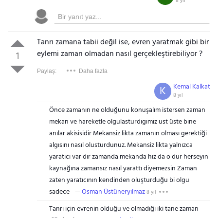
8 yıl
Tanrı zamana tabii değil ise, evren yaratmak gibi bir
eylemi zaman olmadan nasıl gerçekleştirebiliyor ?
1
Paylaş:
Daha fazla
Kemal Kalkat
K
8 yıl
Önce zamanın ne olduğunu konuşalım istersen zaman
mekan ve hareketle olgulasturdigimiz ust üste bine
anılar akisisidir Mekansiz likta zamanın olması gerektiği
algısını nasıl olusturdunuz. Mekansiz likta yalnızca
yaratıcı var dır zamanda mekanda hız da o dur herseyin
kaynağına zamansız nasıl yarattı diyemezsin Zaman
zaten yaratıcının kendinden oluşturduğu bi olgu
sadece
Osman Üstüneryılmaz
8 yıl
Tanrı için evrenin olduğu ve olmadığı iki tane zaman