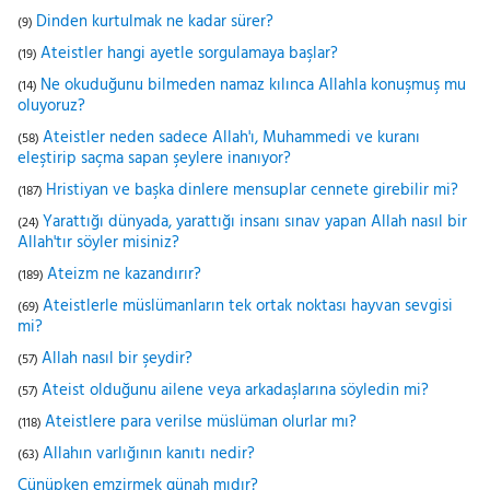
Dinden kurtulmak ne kadar sürer?
(9)
Ateistler hangi ayetle sorgulamaya başlar?
(19)
Ne okuduğunu bilmeden namaz kılınca Allahla konuşmuş mu
(14)
oluyoruz?
Ateistler neden sadece Allah'ı, Muhammedi ve kuranı
(58)
eleştirip saçma sapan şeylere inanıyor?
Hristiyan ve başka dinlere mensuplar cennete girebilir mi?
(187)
Yarattığı dünyada, yarattığı insanı sınav yapan Allah nasıl bir
(24)
Allah'tır söyler misiniz?
Ateizm ne kazandırır?
(189)
Ateistlerle müslümanların tek ortak noktası hayvan sevgisi
(69)
mi?
Allah nasıl bir şeydir?
(57)
Ateist olduğunu ailene veya arkadaşlarına söyledin mi?
(57)
Ateistlere para verilse müslüman olurlar mı?
(118)
Allahın varlığının kanıtı nedir?
(63)
Cünüpken emzirmek günah mıdır?