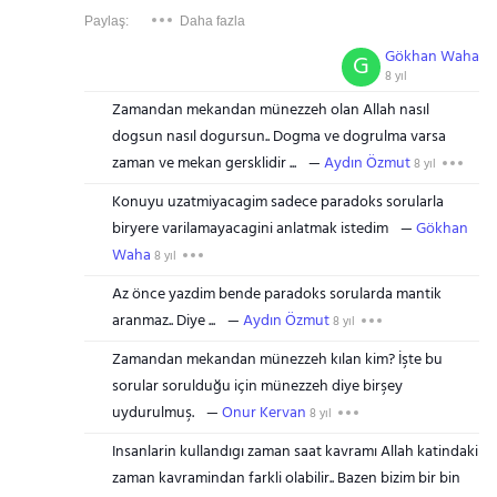
Paylaş:
Daha fazla
Gökhan Waha
G
8 yıl
Zamandan mekandan münezzeh olan Allah nasıl
dogsun nasıl dogursun.. Dogma ve dogrulma varsa
zaman ve mekan gersklidir ...
Aydın Özmut
8 yıl
Konuyu uzatmiyacagim sadece paradoks sorularla
biryere varilamayacagini anlatmak istedim
Gökhan
Waha
8 yıl
Az önce yazdim bende paradoks sorularda mantik
aranmaz.. Diye ...
Aydın Özmut
8 yıl
Zamandan mekandan münezzeh kılan kim? İşte bu
sorular sorulduğu için münezzeh diye birşey
uydurulmuş.
Onur Kervan
8 yıl
Insanlarin kullandıgı zaman saat kavramı Allah katindaki
zaman kavramindan farkli olabilir.. Bazen bizim bir bin