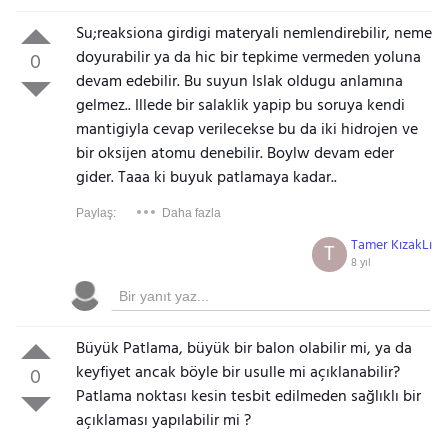
Su;reaksiona girdigi materyali nemlendirebilir, neme
doyurabilir ya da hic bir tepkime vermeden yoluna
0
devam edebilir. Bu suyun Islak oldugu anlamına
gelmez.. Illede bir salaklik yapip bu soruya kendi
mantigiyla cevap verilecekse bu da iki hidrojen ve
bir oksijen atomu denebilir. Boylw devam eder
gider. Taaa ki buyuk patlamaya kadar..
Paylaş:
Daha fazla
Tamer KızakLı
T
8 yıl
Büyük Patlama, büyük bir balon olabilir mi, ya da
keyfiyet ancak böyle bir usulle mi açıklanabilir?
0
Patlama noktası kesin tesbit edilmeden sağlıklı bir
açıklaması yapılabilir mi ?