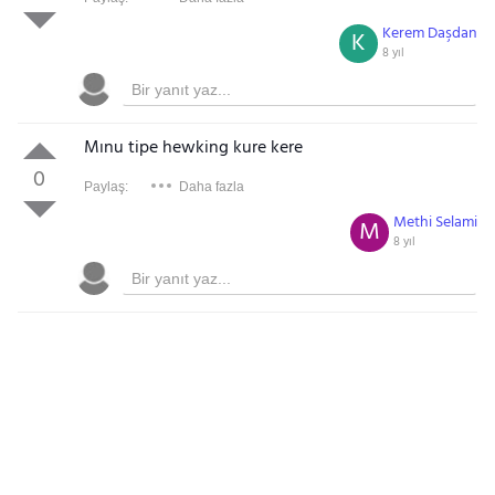
Kerem Daşdan
K
8 yıl
Mınu tipe hewking kure kere
0
Paylaş:
Daha fazla
Methi Selami
M
8 yıl