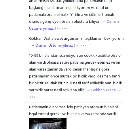
anlatirmisin Mutlak yoklukta bu patlamanın nasıl
başladığını anlatmanı rica ediyorum Ve nasıl bi
patlamaki orani olmaliki Yırtılma ve çökme ihtimali
dışında genişleyen bi alan oluştura biliyor
Osman
Üstüneryılmaz
8 yıl
Gökhan Waha ewet argümanı ni açıklamanı bekliyorum
Osman Üstüneryılmaz
8 yıl
10-99 bir alandan söz ediyorsun cookk kücükte olsa o
alan vardi olmasa zaten patlama gerceklesemez ve bir
alan varsa zamanda vardi senin mantigina göre
patlamadan önce mutlak bir hiclik vardi ozaman tanri
bir hictir. Mutlak bir hiclik nasil tarif edilebilir yani hiclik
varmidir varsa nasil aciklana bilir
Gökhan Waha
8 yıl
Patlamanin olabilmesi icin patlayan atomun bir alani
isgal etmesi gerekli ve bu alan varsa zamanda vardi