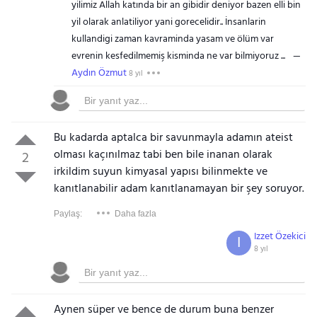
yilimiz Allah katında bir an gibidir deniyor bazen elli bin
yil olarak anlatiliyor yani gorecelidir.. İnsanlarin
kullandigi zaman kavraminda yasam ve ölüm var
evrenin kesfedilmemiş kisminda ne var bilmiyoruz ...
Aydın Özmut
8 yıl
Bu kadarda aptalca bir savunmayla adamın ateist
olması kaçınılmaz tabi ben bile inanan olarak
2
irkildim suyun kimyasal yapısı bilinmekte ve
kanıtlanabilir adam kanıtlanamayan bir şey soruyor.
Paylaş:
Daha fazla
Izzet Özekici
I
8 yıl
Aynen süper ve bence de durum buna benzer