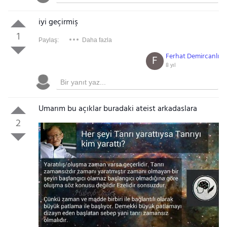
iyi geçirmiş
1
Paylaş:
Daha fazla
Ferhat Demircanlı
F
8 yıl
Umarım bu açıklar buradaki ateist arkadaslara
2