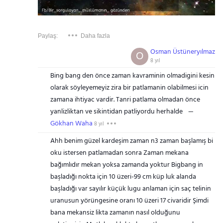
Paylaş:
Daha fazla
Osman Üstüneryılmaz
O
8 yıl
Bing bang den önce zaman kavraminin olmadigini kesin
olarak söyleyemeyiz zira bir patlamanin olabilmesi icin
zamana ihtiyac vardir. Tanri patlama olmadan önce
yanlizliktan ve sikintidan patliyordu herhalde
Gökhan Waha
8 yıl
Ahh benim güzel kardeşim zaman n3 zaman başlamış bi
oku istersen patlamadan sonra Zaman mekana
bağımlıdır mekan yoksa zamanda yoktur Bigbang in
başladığı nokta için 10 üzeri-99 cm küp luk alanda
başladığı var sayılır küçük lugu anlaman için saç telinin
uranusun yörüngesine oranı 10 üzeri 17 civaridir Şimdi
bana mekansiz likta zamanın nasıl olduğunu