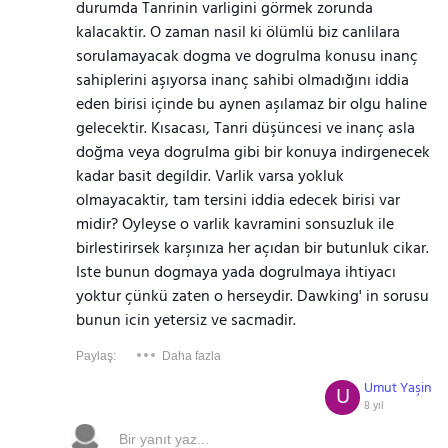
durumda Tanrinin varligini görmek zorunda
kalacaktir. O zaman nasil ki ölümlü biz canlilara
sorulamayacak dogma ve dogrulma konusu inanç
sahiplerini aşıyorsa inanç sahibi olmadığını iddia
eden birisi içinde bu aynen aşılamaz bir olgu haline
gelecektir. Kısacası, Tanri düşüncesi ve inanç asla
doğma veya dogrulma gibi bir konuya indirgenecek
kadar basit degildir. Varlik varsa yokluk
olmayacaktir, tam tersini iddia edecek birisi var
midir? Oyleyse o varlik kavramini sonsuzluk ile
birlestirirsek karşınıza her açıdan bir butunluk cikar.
Iste bunun dogmaya yada dogrulmaya ihtiyacı
yoktur çünkü zaten o herseydir. Dawking' in sorusu
bunun icin yetersiz ve sacmadir.
Paylaş:
Daha fazla
Umut Yaşin
U
8 yıl