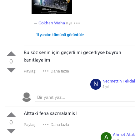
Gökhan Waha
8 yıl
11 yanıtın tümünü görüntüle
Bu söz senin için geçerli mi geçerliyse buyrun
kanıtlayalim
0
Paylaş:
Daha fazla
Necmettin Tekdal
N
8 yıl
Alttaki fena sacmalamis !
0
Paylaş:
Daha fazla
Ahmet Atak
A