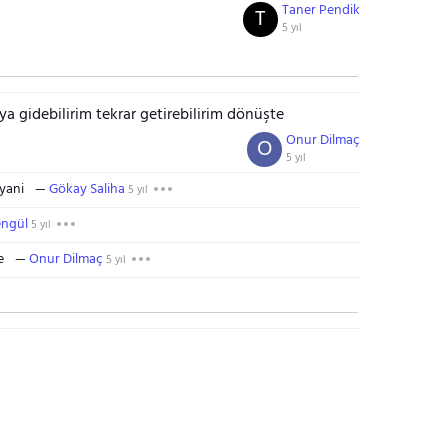
Taner Pendik
T
5 yıl
a gidebilirim tekrar getirebilirim dönüşte
Onur Dilmaç
O
5 yıl
 yani
Gökay Saliha
5 yıl
engül
5 yıl
e
Onur Dilmaç
5 yıl