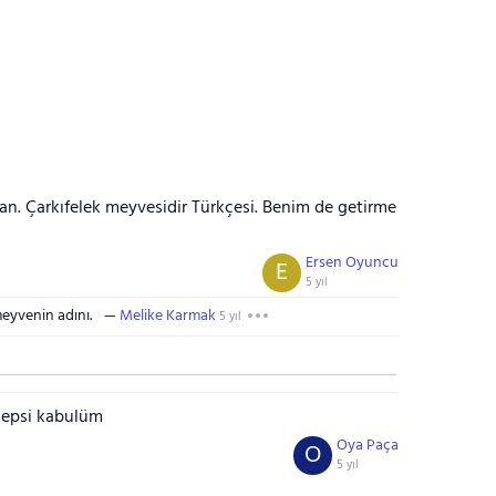
alan. Çarkıfelek meyvesidir Türkçesi. Benim de getirme
Ersen Oyuncu
E
5 yıl
eyvenin adını.
Melike Karmak
5 yıl
hepsi kabulüm
Oya Paça
O
5 yıl