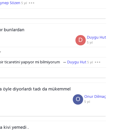
ynep Sözen
5 yıl
or bunlardan
Duygu Hut
D
5 yıl
ir ticaretini yapıyor mi bilmiyorum
Duygu Hut
5 yıl
a öyle diyorlardı tadı da mükemmel
Onur Dilmaç
O
5 yıl
a kivi yemedi .