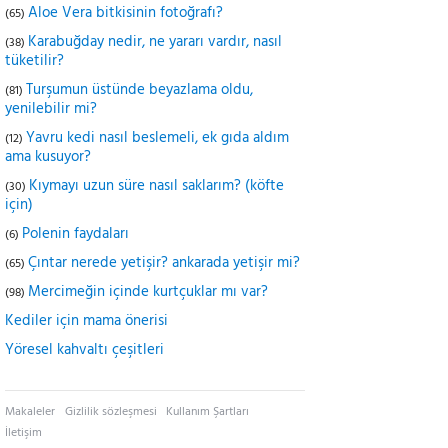
Aloe Vera bitkisinin fotoğrafı?
(65)
Karabuğday nedir, ne yararı vardır, nasıl
(38)
tüketilir?
Turşumun üstünde beyazlama oldu,
(81)
yenilebilir mi?
Yavru kedi nasıl beslemeli, ek gıda aldım
(12)
ama kusuyor?
Kıymayı uzun süre nasıl saklarım? (köfte
(30)
için)
Polenin faydaları
(6)
Çıntar nerede yetişir? ankarada yetişir mi?
(65)
Mercimeğin içinde kurtçuklar mı var?
(98)
Kediler için mama önerisi
Yöresel kahvaltı çeşitleri
Makaleler
Gizlilik sözleşmesi
Kullanım Şartları
İletişim