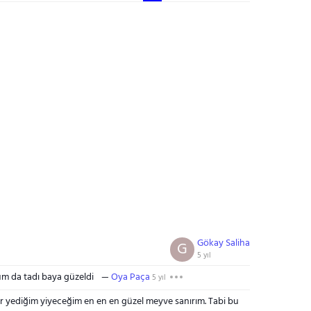
Gökay Saliha
G
5 yıl
um da tadı baya güzeldi
Oya Paça
5 yıl
ar yediğim yiyeceğim en en en güzel meyve sanırım. Tabi bu