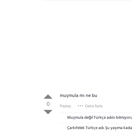
muşmula mı ne bu
0
Paylaş:
Daha fazla
Muşmula değil Türkçe adını bilmiyor
Çarkıfelek Türkçe adı. Şu yaşıma kad