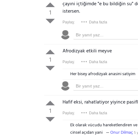
çayıni içtiğimde "e bu bildiğin su"
istersen.
1
Paylaş:
Daha fazla
Afrodizyak etkili meyve
1
Paylaş:
Daha fazla
Her bisey afrodizyak anasini satiyim
Hafif eksi, rahatlatiyor yiyince pasi
1
Paylaş:
Daha fazla
Ek olarak vücudu hareketlendiren ve
cinsel açıdan yani
Onur Dilmaç
5 y