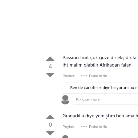
Passion fruit çok güzeldir ekşidir f
ihtimalim olabilir Afrikadan falan
4
Paylaş:
Daha fazla
Ben de carkifelek diye biliyorum bu m
Granadilla diye yemiştim ben ama 
0
Paylaş:
Daha fazla