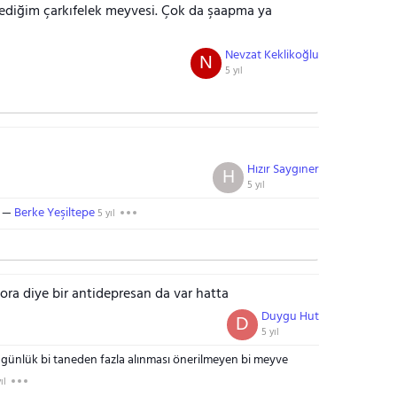
 dediğim çarkıfelek meyvesi. Çok da şaapma ya
Nevzat Keklikoğlu
N
5 yıl
Hızır Saygıner
H
5 yıl
Berke Yeşiltepe
5 yıl
flora diye bir antidepresan da var hatta
Duygu Hut
D
5 yıl
 günlük bi taneden fazla alınması önerilmeyen bi meyve
ıl