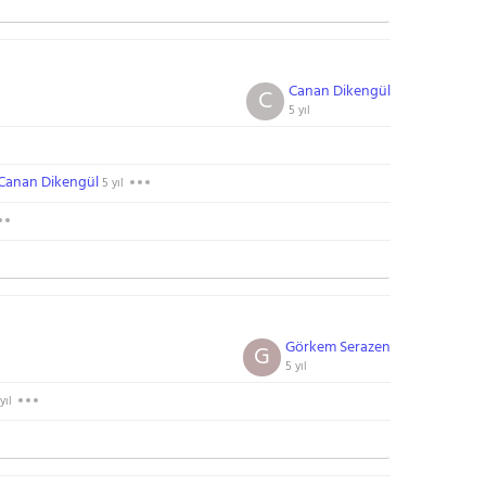
Canan Dikengül
C
5 yıl
Canan Dikengül
5 yıl
Görkem Serazen
G
5 yıl
yıl