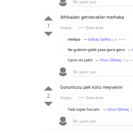
Afrikadan getirecekler merhaba
1
Paylaş:
Daha fazla
melepa
Gökay Saliha
5 yıl
Ne gulesim geldi yaaa gece gece
Canın mı çekti
Onur Dilmaç
5 yıl
Goruntusu pek kötü meyvenin
2
Paylaş:
Daha fazla
Tadı süper hocam ️
Onur Dilmaç
5 