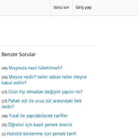
Soru sor
Giriş yap
Benzer Sorular
Muşmula nasıl tüketilmeli?
(45)
Meyve nedir? neler sebze neler meyve
(59)
kabul edilir?
Ürün fişi olmadan değişim yapılır mı?
(37)
Pahalı süt ile ucuz süt arasındaki fark
(27)
nedir?
Yulaf ile yapılabilecek tarifler
(48)
Öğrenci için basit yemek önerisi
(15)
Holistik beslenme için yemek tarifi
(3)