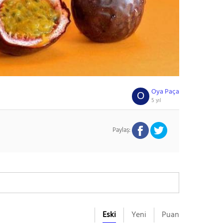
Oya Paça
O
5 yıl
Paylaş:
Eski
Yeni
Puan