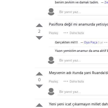
benim zevkim ve damak tadım.
Ze
Pasiflora değil mi anamurda yetisiy
2
Paylaş:
Daha fazla
Gerçekten mi!!!!
Oya Paça
5 yıl
Yazın yemistim anamur da ama aktif b
Meyvenin adı itunda yani Ruanda'd
0
Paylaş:
Daha fazla
Yeni yeni icat çıkarmayın millet dah