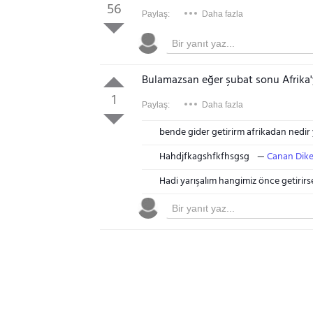
56
Paylaş:
Daha fazla
Bulamazsan eğer şubat sonu Afrika'y
1
Paylaş:
Daha fazla
bende gider getirirm afrikadan nedir
Hahdjfkagshfkfhsgsg
Canan Dik
Hadi yarışalım hangimiz önce getirirs