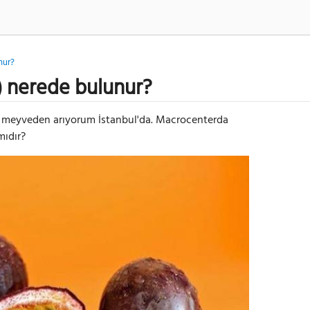
nur?
t) nerede bulunur?
bu meyveden arıyorum İstanbul'da. Macrocenterda
mıdır?