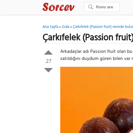
Ana Sayfa
»
Gıda
»
Çarkıfelek (Passion fruit) nerede bulu
Çarkıfelek (Passion frui
Arkadaşlar adı Passion fruit olan 
satıldığını duydum gören bilen var 
27