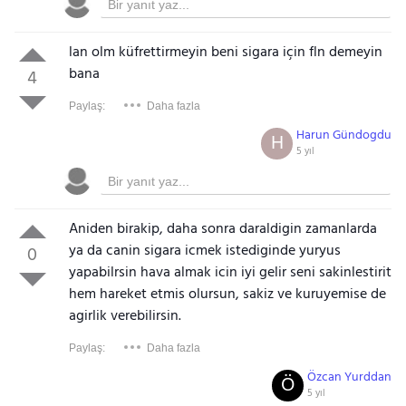
lan olm küfrettirmeyin beni sigara için fln demeyin
bana
4
Paylaş:
Daha fazla
Harun Gündogdu
H
5 yıl
Aniden birakip, daha sonra daraldigin zamanlarda
ya da canin sigara icmek istediginde yuryus
0
yapabilrsin hava almak icin iyi gelir seni sakinlestirit
hem hareket etmis olursun, sakiz ve kuruyemise de
agirlik verebilirsin.
Paylaş:
Daha fazla
Özcan Yurddan
Ö
5 yıl