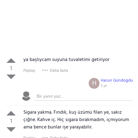
ya başlıycam suyuna tuvaletimi getiriyor
1
Paylaş:
Daha fazla
Harun Gündogdu
H
5 yıl
Sigara yakma. Fındık, kuş üzümü filan ye, sakız
çiğne. Kahve iç. Hiç sigara bırakmadım, içmiyorum
1
ama bence bunlar işe yarayabilir.