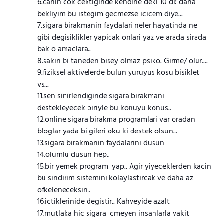
6.canin cok cektiginde kendine deki 10 dk daha
bekliyim bu istegim gecmezse icicem diye...
7.sigara birakmanin faydalari neler hayatinda ne
gibi degisiklikler yapicak onlari yaz ve arada sirada
bak o amaclara..
8.sakin bi taneden bisey olmaz psiko. Girme/ olur....
9.fiziksel aktivelerde bulun yuruyus kosu bisiklet
vs...
11.sen sinirlendiginde sigara birakmani
destekleyecek biriyle bu konuyu konus..
12.online sigara birakma programlari var oradan
bloglar yada bilgileri oku ki destek olsun...
13.sigara birakmanin faydalarini dusun
14.olumlu dusun hep..
15.bir yemek programi yap.. Agir yiyeceklerden kacin
bu sindirim sistemini kolaylastircak ve daha az
ofkeleneceksin..
16.ictiklerinide degistir.. Kahveyide azalt
17.mutlaka hic sigara icmeyen insanlarla vakit