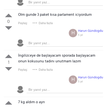
Olm gunde 3 paket kısa parlament iciyordum
0
Paylaş:
Daha fazla
Harun Gündogdu
H
5 yıl
İngilizceye de başlayacam sporada başlayacam
onun kokusunu tadını unutmam lazım
1
Paylaş:
Daha fazla
Harun Gündogdu
H
5 yıl
7 kg aldım o ayrı