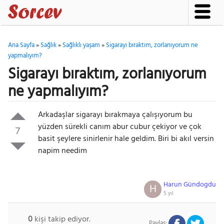
Ana Sayfa
»
Sağlık
»
Sağlıklı yaşam
»
Sigarayı bıraktım, zorlanıyorum ne
yapmalıyım?
Sigarayı bıraktım, zorlanıyorum
ne yapmalıyım?
Arkadaşlar sigarayı bırakmaya çalışıyorum bu
yüzden sürekli canım abur cubur çekiyor ve çok
7
basit şeylere sinirlenir hale geldim. Biri bi akıl versin
napim needim
Harun Gündogdu
H
5 yıl
0
kişi takip ediyor.
Paylaş: