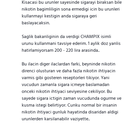
Kisacasi bu urunler sayesinde sigarayi biraksan bile
nikotin bagimliligin sona ermedigi icin bu urunleri
kullanmayi kestigin anda sigaraya geri
baslayacaksin.
Saglik bakanliginin da verdigi CHAMPIX isimli
urunu kullanmani tavsiye ederim. 1 aylik doz yanlis
hatirlamiyorsam 200 - 220 lira arasinda..
Bu ilacin diger ilaclardan farki, beyninde nikotin
direnci olusturan ve daha fazla nikotin ihtiyacin
varmis gibi gosteren reseptorleri tikiyor. Yani
vucudun zamanla sigara icmeye baslamadan
onceki nikotin ihtiyaci seviyesine cekiliyor. Bu
sayede sigara ictigin zaman vucudunda ogurme ve
kusma istegi belirtiyor. Cunku normal bir insanin
nikotin ihtiyaci gunluk hayatinda disaridan aldigi
urunlerden karsilanabilir vaziyette..