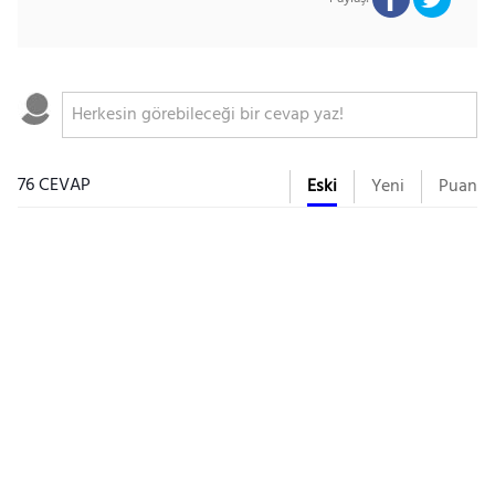
76 CEVAP
Eski
Yeni
Puan