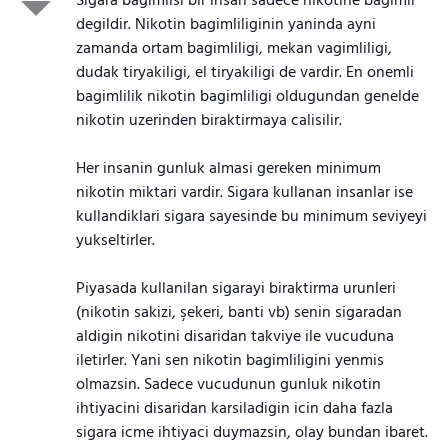
Sigara bagimlisi bir insan sadece nikotine bagimli
degildir. Nikotin bagimliliginin yaninda ayni
zamanda ortam bagimliligi, mekan vagimliligi,
dudak tiryakiligi, el tiryakiligi de vardir. En onemli
bagimlilik nikotin bagimliligi oldugundan genelde
nikotin uzerinden biraktirmaya calisilir.
Her insanin gunluk almasi gereken minimum
nikotin miktari vardir. Sigara kullanan insanlar ise
kullandiklari sigara sayesinde bu minimum seviyeyi
yukseltirler.
Piyasada kullanilan sigarayi biraktirma urunleri
(nikotin sakizi, şekeri, banti vb) senin sigaradan
aldigin nikotini disaridan takviye ile vucuduna
iletirler. Yani sen nikotin bagimliligini yenmis
olmazsin. Sadece vucudunun gunluk nikotin
ihtiyacini disaridan karsiladigin icin daha fazla
sigara icme ihtiyaci duymazsin, olay bundan ibaret.