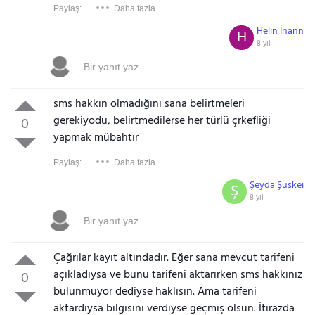
Paylaş:
Daha fazla
Helin İnann
H
8 yıl
sms hakkın olmadığını sana belirtmeleri
gerekiyodu, belirtmedilerse her türlü çrkefliği
0
yapmak mübahtır
Paylaş:
Daha fazla
Şeyda Şuskei
Ş
8 yıl
Çağrılar kayıt altındadır. Eğer sana mevcut tarifeni
açıkladıysa ve bunu tarifeni aktarırken sms hakkınız
0
bulunmuyor dediyse haklısın. Ama tarifeni
aktardıysa bilgisini verdiyse geçmiş olsun. İtirazda