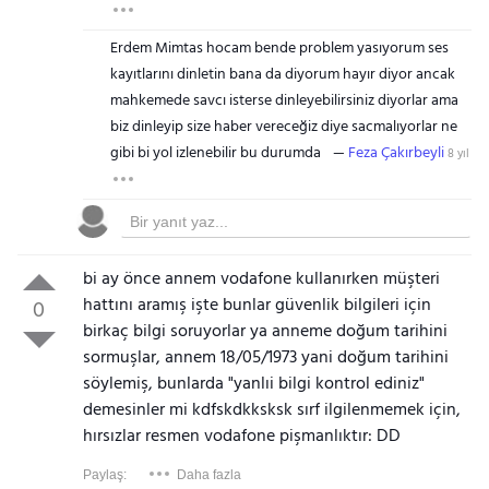
Erdem Mimtas hocam bende problem yasıyorum ses
kayıtlarını dinletin bana da diyorum hayır diyor ancak
mahkemede savcı isterse dinleyebilirsiniz diyorlar ama
biz dinleyip size haber vereceğiz diye sacmalıyorlar ne
gibi bi yol izlenebilir bu durumda
Feza Çakırbeyli
8 yıl
bi ay önce annem vodafone kullanırken müşteri
hattını aramış işte bunlar güvenlik bilgileri için
0
birkaç bilgi soruyorlar ya anneme doğum tarihini
sormuşlar, annem 18/05/1973 yani doğum tarihini
söylemiş, bunlarda "yanlıi bilgi kontrol ediniz"
demesinler mi kdfskdkksksk sırf ilgilenmemek için,
hırsızlar resmen vodafone pişmanlıktır: DD
Paylaş:
Daha fazla