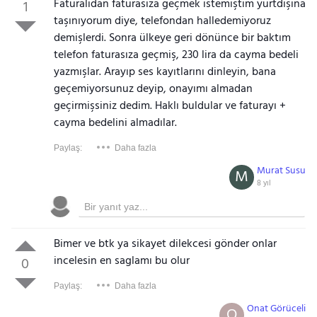
Faturalıdan faturasıza geçmek istemiştim yurtdışına
1
taşınıyorum diye, telefondan halledemiyoruz
demişlerdi. Sonra ülkeye geri dönünce bir baktım
telefon faturasıza geçmiş, 230 lira da cayma bedeli
yazmışlar. Arayıp ses kayıtlarını dinleyin, bana
geçemiyorsunuz deyip, onayımı almadan
geçirmişsiniz dedim. Haklı buldular ve faturayı +
cayma bedelini almadılar.
Paylaş:
Daha fazla
Murat Susu
M
8 yıl
Bimer ve btk ya sikayet dilekcesi gönder onlar
incelesin en saglamı bu olur
0
Paylaş:
Daha fazla
Onat Görüceli
O