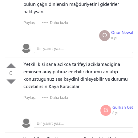
bulun çağrı dinlensin mağduriyetini giderirler
haklıysan.
Paylaş:
Daha fazla
Onur Newal
O
8 yıl
Yetkili kisi sana acikca tarifeyi aciklamadigina
eminsen arayip itiraz edebilir durumu anlatip
0
konustugunuz sea kaydini dinleyebilir ve durumu
cozebilirsin Kaya Karacalar
Paylaş:
Daha fazla
Gürkan Cet
G
8 yıl