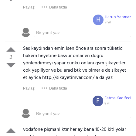
Paylaş:
Daha fazla
Harun Yanmaz
H
8 yıl
Ses kaydından emin isen önce ara sonra tüketici
hakem heyetine başvur onlar en doğru
2
yönlendirmeyi yapar çünkü onlara gsm şikayetleri
cok yapiliyor ve bu arad btk ve bimer e de sikayet
et ayrica http://sikayetimvar.com/ a da yaz
Paylaş:
Daha fazla
Fatma Kadifeci
F
8 yıl
vodafone pişmanlıktır her ay bana 10-20 kitliyolar