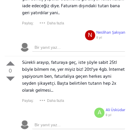
iade edeceğiz diye. Faturam dışındaki tutarı bana
geri yatırdılar yani..
Paylaş:
Daha fazla
Neslihan Şakıyan
N
8 yıl
Sürekli arayıp, faturaya geç, iste şöyle sabit 25tl
böyle bilmem ne, yer miyiz biz! 20tl'ye 4gb. İnternet
0
yapiyorum ben, faturlaliya geçen herkes ayni
seyden şikayetçi. Başta belirtilen tutarın hep 2x
olarak gelmesi...
Paylaş:
Daha fazla
Ali Üsküdar
A
8 yıl