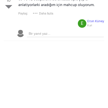
10
anlatiyorlarki aradığım için mahcup oluyorum.
Paylaş:
Daha fazla
Ersın Küney
E
8 yıl