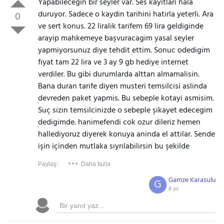
Yapabileceğin bir seyler var. Ses kayitlari hala
duruyor. Sadece o kaydin tarihini hatirla yeterli. Ara
0
ve sert konus. 22 liralik tarifem 69 lira geldiginde
arayip mahkemeye başvuracagim yasal seyler
yapmiyorsunuz diye tehdit ettim. Sonuc odedigim
fiyat tam 22 lira ve 3 ay 9 gb hediye internet
verdiler. Bu gibi durumlarda alttan almamalisin.
Bana duran tarife diyen musteri temsilcisi aslinda
devreden paket yapmis. Bu sebeple kotayi asmisim.
Suç sizin temsilcinizde o sebeple şikayet edecegim
dedigimde. hanimefendi cok ozur dileriz hemen
hallediyoruz diyerek konuya aninda el attilar. Sende
işin içinden mutlaka sıyrılabilirsin bu şekilde
Paylaş:
Daha fazla
Gamze Karasulu
G
8 yıl