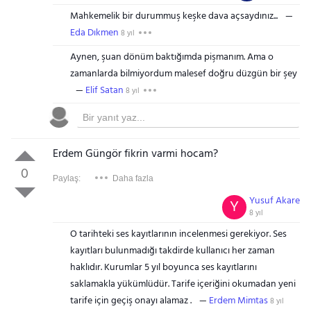
Mahkemelik bir durummuş keşke dava açsaydınız...
Eda Dıkmen
8 yıl
Aynen, şuan dönüm baktığımda pişmanım. Ama o
zamanlarda bilmiyordum malesef doğru düzgün bir şey
Elif Satan
8 yıl
Erdem Güngör fikrin varmi hocam?
0
Paylaş:
Daha fazla
Yusuf Akare
Y
8 yıl
O tarihteki ses kayıtlarının incelenmesi gerekiyor. Ses
kayıtları bulunmadığı takdirde kullanıcı her zaman
haklıdır. Kurumlar 5 yıl boyunca ses kayıtlarını
saklamakla yükümlüdür. Tarife içeriğini okumadan yeni
tarife için geçiş onayı alamaz .
Erdem Mimtas
8 yıl