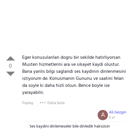
Eger konusulanlari dogru bir sekilde hatirliyorsan
Musteri hizmetlerini ara ve sikayet kaydi olustur.
0
Bana yanlis bilgi saglandi ses kaydinin dinlenmesini
istiyorum de. Konusmanin Gununu ve saatini felan
da soyle ki daha hizli olsun. Bence boyle ise
yarayabilir.
Paylaş:
Daha fazla
Ali Gezgin
A
8 yıl
Ses kaydini dinlemeseler bile dinledik haksizsin