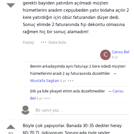
gerekti bayiden yatırdım açılmadı müşteri
hizmetlerini aradım cepşubeden yatır bidaha açılır 2
kere yatırdığın için öbür faturandan düşer dedi.
Sonuç elimde 2 faturanında fişi dekontu olmasına
rağmen hiç bir sonuç alamadım!
Paylaş:
Daha fazla
Cansu Bel
C
8 yıl
Benim arkadaşımda aynı faturayı 2 kere ödedi müşteri
hizmetlerimi aradı 2 ay faturasında düzelttiler
Mustafa Sagkan
8 yıl
btk ya bile şikayet ettim asla düzeltmediler
Cansu
Bel
8 yıl
Böyle çok yapıyorlar. Banada 30-35 dediler heray
60-70 TL ödüyorum. Soruncada öyle şeyler