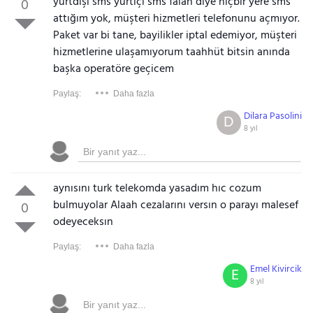
yurtdışı sms yurtiçi sms falan diye hiçbir yere sms
0
attığım yok, müşteri hizmetleri telefonunu açmıyor.
Paket var bi tane, bayilikler iptal edemiyor, müşteri
hizmetlerine ulaşamıyorum taahhüt bitsin anında
başka operatöre geçicem
Paylaş:
Daha fazla
Dilara Pasolini
D
8 yıl
aynısını turk telekomda yasadım hıc cozum
bulmuyolar Alaah cezalarını versın o parayı malesef
0
odeyeceksın
Paylaş:
Daha fazla
Emel Kivircik
E
8 yıl