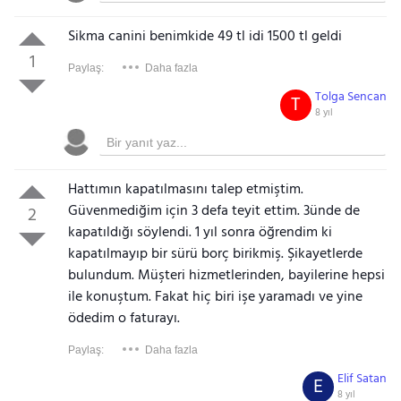
Sikma canini benimkide 49 tl idi 1500 tl geldi
1
Paylaş:
Daha fazla
Tolga Sencan
T
8 yıl
Hattımın kapatılmasını talep etmiştim.
Güvenmediğim için 3 defa teyit ettim. 3ünde de
2
kapatıldığı söylendi. 1 yıl sonra öğrendim ki
kapatılmayıp bir sürü borç birikmiş. Şikayetlerde
bulundum. Müşteri hizmetlerinden, bayilerine hepsi
ile konuştum. Fakat hiç biri işe yaramadı ve yine
ödedim o faturayı.
Paylaş:
Daha fazla
Elif Satan
E
8 yıl