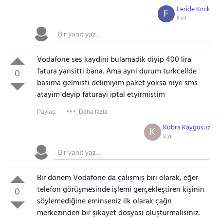
Feride Kınık
F
8 yıl
Vodafone ses kaydini bulamadik diyip 400 lira
fatura yansitti bana. Ama ayni durum turkcellde
0
basima gelmisti delimiyim paket yoksa niye sms
atayim deyip faturayi iptal etyirmistim
Paylaş:
Daha fazla
Kübra Kaygusuz
K
8 yıl
Bir dönem Vodafone da çalışmış biri olarak, eğer
telefon görüşmesinde işlemi gerçekleştiren kişinin
0
söylemediğine eminseniz ilk olarak çağrı
merkezinden bir şikayet dosyası oluşturmalısınız.