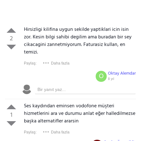
Hirsizligi kilifina uygun sekilde yaptiklari icin isin
zor. Kesin bilgi sahibi degilim ama buradan bir sey
2
cikacagini zannetmiyorum. Faturasiz kullan, en
temizi.
Paylaş:
Daha fazla
Oktay Alemdar
O
8 yıl
Ses kaydından eminsen vodofone müşteri
hizmetlerini ara ve durumu anlat eğer halledilmezse
1
başka alternatifler ararsin
Paylaş:
Daha fazla