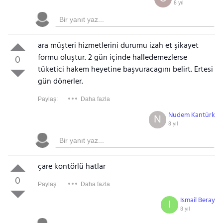
8 yıl
ara müşteri hizmetlerini durumu izah et şikayet
formu oluştur. 2 gün içinde halledemezlerse
0
tüketici hakem heyetine başvuracagını belirt. Ertesi
gün dönerler.
Paylaş:
Daha fazla
Nudem Kantürk
N
8 yıl
çare kontörlü hatlar
0
Paylaş:
Daha fazla
Ismail Beray
I
8 yıl