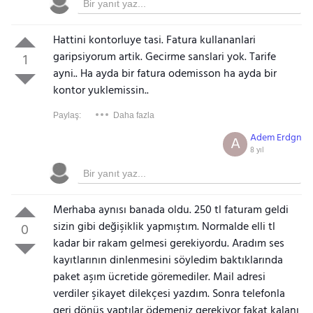
Hattini kontorluye tasi. Fatura kullananlari
garipsiyorum artik. Gecirme sanslari yok. Tarife
1
ayni.. Ha ayda bir fatura odemisson ha ayda bir
kontor yuklemissin..
Paylaş:
Daha fazla
Adem Erdgn
A
8 yıl
Merhaba aynısı banada oldu. 250 tl faturam geldi
sizin gibi değişiklik yapmıştım. Normalde elli tl
0
kadar bir rakam gelmesi gerekiyordu. Aradım ses
kayıtlarının dinlenmesini söyledim baktıklarında
paket aşım ücretide göremediler. Mail adresi
verdiler şikayet dilekçesi yazdım. Sonra telefonla
geri dönüş yaptılar ödemeniz gerekiyor fakat kalanı