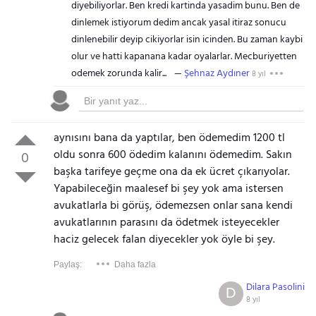
diyebiliyorlar. Ben kredi kartinda yasadim bunu. Ben de
dinlemek istiyorum dedim ancak yasal itiraz sonucu
dinlenebilir deyip cikiyorlar isin icinden. Bu zaman kaybi
olur ve hatti kapanana kadar oyalarlar. Mecburiyetten
odemek zorunda kalir...
Şehnaz Aydıner
8 yıl
Gezinti Menüsü
aynısını bana da yaptılar, ben ödemedim 1200 tl
oldu sonra 600 ödedim kalanını ödemedim. Sakın
0
başka tarifeye geçme ona da ek ücret çıkarıyolar.
Yapabileceğin maalesef bi şey yok ama istersen
avukatlarla bi görüş, ödemezsen onlar sana kendi
avukatlarının parasını da ödetmek isteyecekler
haciz gelecek falan diyecekler yok öyle bi şey.
Paylaş:
Daha fazla
Dilara Pasolini
D
8 yıl