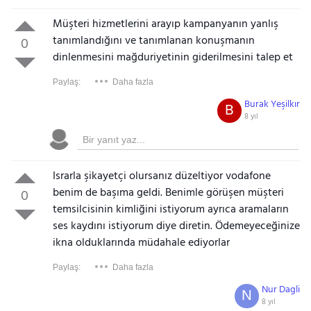
Müşteri hizmetlerini arayıp kampanyanın yanlış
tanımlandığını ve tanımlanan konuşmanın
0
dinlenmesini mağduriyetinin giderilmesini talep et
Paylaş:
Daha fazla
Burak Yeşilkır
B
8 yıl
Israrla şikayetçi olursanız düzeltiyor vodafone
benim de başıma geldi. Benimle görüşen müşteri
0
temsilcisinin kimliğini istiyorum ayrıca aramaların
ses kaydını istiyorum diye diretin. Ödemeyeceğinize
ikna olduklarında müdahale ediyorlar
Paylaş:
Daha fazla
Nur Dagli
N
8 yıl