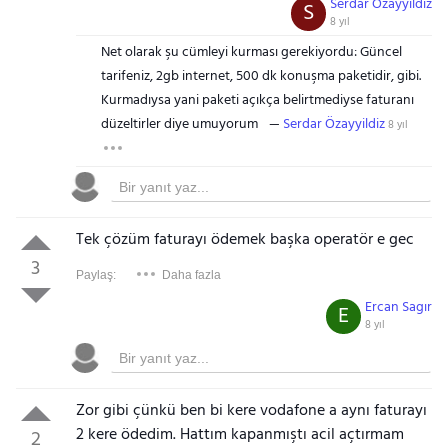
Serdar Özayyildiz
S
8 yıl
Net olarak şu cümleyi kurması gerekiyordu: Güncel
tarifeniz, 2gb internet, 500 dk konuşma paketidir, gibi.
Kurmadıysa yani paketi açıkça belirtmediyse faturanı
düzeltirler diye umuyorum
Serdar Özayyildiz
8 yıl
Tek çözüm faturayı ödemek başka operatör e gec
3
Paylaş:
Daha fazla
Ercan Sagır
E
8 yıl
Zor gibi çünkü ben bi kere vodafone a aynı faturayı
2 kere ödedim. Hattım kapanmıştı acil açtırmam
2