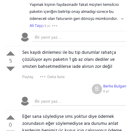
Yapmak kişinin faydasinadir fakat müşteri temsilcisi
paketin içeriğini belirtip onay almadigi sürece bu
ödenecek olan faturanin geri dönüşü mümkündür.
Ali Taşçı
8 yıl
Ses kaydı dinlemesi ile bu tip durumlar rahatça
çözülüyor aynı paketin 1 gb az olanı dediler ve
5
smsten bahsetmedilerse iade alırsın zor değil
Paylaş:
Daha fazla
Berke Bulgan
B
8 yıl
Eğer sana söylediyse sms yoktur diye ödemek
zorundasın eğer söylemediyse ara durumu anlat
0
kardeşim hepimiz üç kuruş için çalışıyoruz ödeme