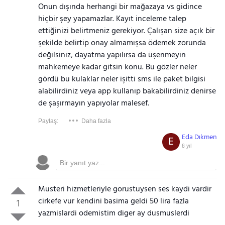
Onun dışında herhangi bir mağazaya vs gidince
hiçbir şey yapamazlar. Kayıt inceleme talep
ettiğinizi belirtmeniz gerekiyor. Çalışan size açık bir
şekilde belirtip onay almamışsa ödemek zorunda
değilsiniz, dayatma yapılırsa da üşenmeyin
mahkemeye kadar gitsin konu. Bu gözler neler
gördü bu kulaklar neler işitti sms ile paket bilgisi
alabilirdiniz veya app kullanıp bakabilirdiniz denirse
de şaşırmayın yapıyolar malesef.
Paylaş:
Daha fazla
Eda Dıkmen
E
8 yıl
Musteri hizmetleriyle gorustuysen ses kaydi vardir
cirkefe vur kendini basima geldi 50 lira fazla
1
yazmislardi odemistim diger ay dusmuslerdi