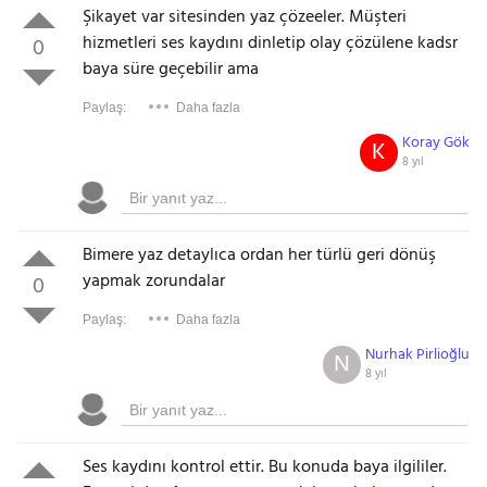
Şikayet var sitesinden yaz çözeeler. Müşteri
hizmetleri ses kaydını dinletip olay çözülene kadsr
0
baya süre geçebilir ama
Paylaş:
Daha fazla
Koray Gök
K
8 yıl
Bimere yaz detaylıca ordan her türlü geri dönüş
yapmak zorundalar
0
Paylaş:
Daha fazla
Nurhak Pirlioğlu
N
8 yıl
Ses kaydını kontrol ettir. Bu konuda baya ilgililer.