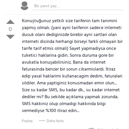
Konuştuğunuz yetkili size tarifenin tam tanimini
yapmış olmalı. (yani ayni tarifenin sadece interneti
0
dusuk olani dediginizde birebir ayni sartlari olan
interneti disinda herhangi birseyi farkli olmayan bir
tarife tarif etmis olmali) Sayet yapmadiysa once
tuketici haklarina gidin. Sonra duruma gore bir
avukatla konuşabilirsiniz. Bana da internet
faturasinda benzer bir sorun cikarmislardi. İtiraz
edip yasal haklarimi kullanacagim dedim, faturalari
sildiler. Ama yaptiginiz konusmadan emin olun...
Size su kadar SMS, bu kadar dk., su kadar internet
dediler mi? Bu sekilde açıklama yapmak zorunda.
SMS hakkiniz olup olmadigi hakkında bilgi
vermediyse %100 itiraz edin...
Paylaş:
Daha fazla