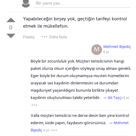
Yapabileceğin birşey yok, geçtiğin tarifeyi kontrol
etmek ile mükellefsin.
0
Paylaş:
Daha fazla
Mehmet Bijediç
M
8 yıl
Böyle bir zorunluluk yok. Müşteri temsilcisinin hangi
paket olursa olsun içeriğini söyleyip onay alması gerekli.
Eger böyle bir durum oluşmamışsa musteri hizmetlerini
arayarak ses kaydinin dinlenmesini ve durumdan
magduriyet yaşanıldigıni bununla birlikte şikayet
kaydinin oluşturulması talebi yeterlidir.
Ali Taşçı
8 yıl
Valla müşteri temsilcisi ne derse desin ben yine kontrol
ederim, sizde yapın, faydasını görürsünüz.
Mehmet
Bijediç
8 yıl