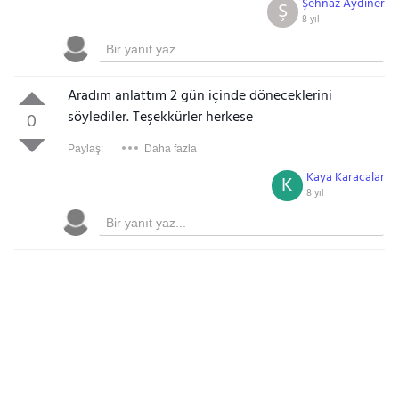
Şehnaz Aydıner
Ş
8 yıl
Aradım anlattım 2 gün içinde döneceklerini
söylediler. Teşekkürler herkese
0
Paylaş:
Daha fazla
Kaya Karacalar
K
8 yıl