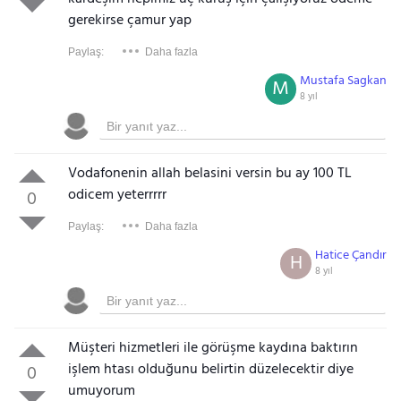
gerekirse çamur yap
Paylaş:
Daha fazla
Mustafa Sagkan
M
8 yıl
Vodafonenin allah belasini versin bu ay 100 TL
odicem yeterrrrr
0
Paylaş:
Daha fazla
Hatice Çandır
H
8 yıl
Müşteri hizmetleri ile görüşme kaydına baktırın
işlem htası olduğunu belirtin düzelecektir diye
0
umuyorum