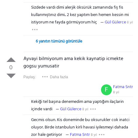
Sizdede vardı dimi alerjik öksürük zamanında fiş fis
kullanmıştınız dimi.. 2 kez yaptım ben hemen kessin mi
istiyorum ne fayda görmüyorum hiç
Gül Gülerce
8 yıl
6 yanıtın tümünü görüntüle
Ayvayi bilmiyorum ama kekik kaynatip icmekte
gogsu yumusatir
0
Paylaş:
Daha fazla
Fatma Sntr
F
8 yıl
Kekiği tel başına denemedim ama yaptığım ilaçlarin
içinde vardi
Gül Gülerce
8 yıl
Gecmis olsun. Kis doneminde bu oksurukler cok inatci
oluyor. Birde istanbulun kirli havasi iyilesmeyi dahada
zor hale getiriyor
Fatma Sntr
8 yıl