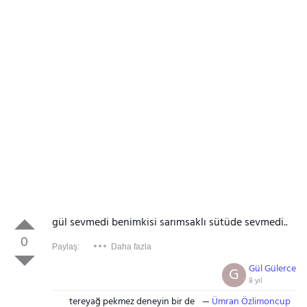
gül sevmedi benimkisi sarımsaklı sütüde sevmedi..
0
Paylaş:
Daha fazla
Gül Gülerce
G
8 yıl
tereyağ pekmez deneyin bir de
Ümran Özlimoncup