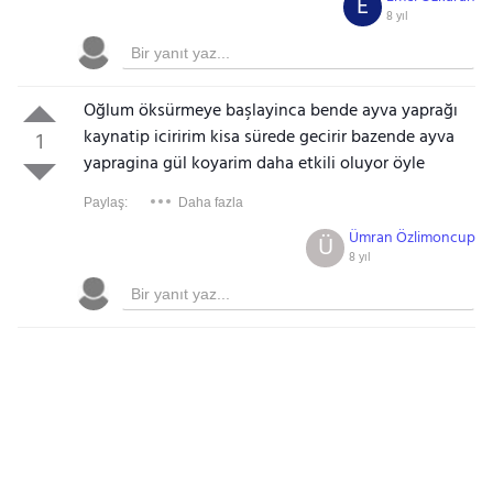
E
8 yıl
Oğlum öksürmeye başlayinca bende ayva yaprağı
kaynatip iciririm kisa sürede gecirir bazende ayva
1
yapragina gül koyarim daha etkili oluyor öyle
Paylaş:
Daha fazla
Ümran Özlimoncup
Ü
8 yıl