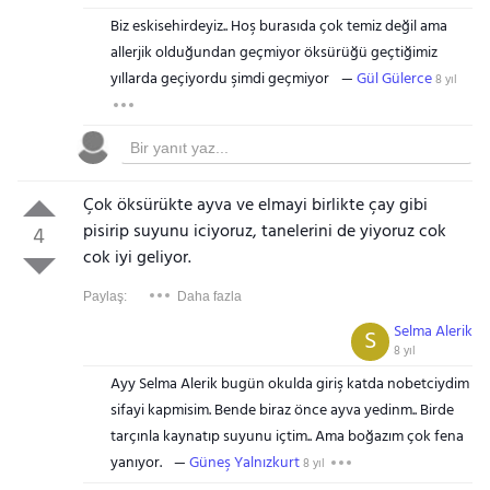
Biz eskisehirdeyiz.. Hoş burasıda çok temiz değil ama
allerjik olduğundan geçmiyor öksürüğü geçtiğimiz
yıllarda geçiyordu şimdi geçmiyor
Gül Gülerce
8 yıl
Çok öksürükte ayva ve elmayi birlikte çay gibi
pisirip suyunu iciyoruz, tanelerini de yiyoruz cok
4
cok iyi geliyor.
Paylaş:
Daha fazla
Selma Alerik
S
8 yıl
Ayy Selma Alerik bugün okulda giriş katda nobetciydim
sifayi kapmisim. Bende biraz önce ayva yedinm.. Birde
tarçınla kaynatıp suyunu içtim.. Ama boğazım çok fena
yanıyor.
Güneş Yalnızkurt
8 yıl