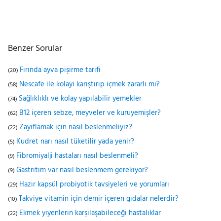
Benzer Sorular
Fırında ayva pişirme tarifi
(20)
Nescafe ile kolayı karıştırıp içmek zararlı mı?
(58)
Sağlıklıklı ve kolay yapılabilir yemekler
(74)
B12 içeren sebze, meyveler ve kuruyemişler?
(62)
Zayıflamak için nasıl beslenmeliyiz?
(22)
Kudret narı nasıl tüketilir yada yenir?
(5)
Fibromiyalji hastaları nasıl beslenmeli?
(9)
Gastritim var nasıl beslenmem gerekiyor?
(9)
Hazır kapsül probiyotik tavsiyeleri ve yorumları
(29)
Takviye vitamin için demir içeren gıdalar nelerdir?
(10)
Ekmek yiyenlerin karşılaşabileceği hastalıklar
(22)