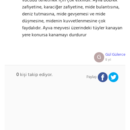
vücudu terletmek için çok etkilidir. Ayva böbrek
zafiyetine, karaciğer zafiyetine, mide bulantısına,
deniz tutmasına, mide gevşemesi ve mide
düşmesine, midenin kuvvetlenmesine çok
faydalıdır. Ayva meyvesi üzerindeki tüyler kanayan
yere konursa kanamayı durdurur
Gül Gülerce
G
8 yıl
0
kişi takip ediyor.
Paylaş: