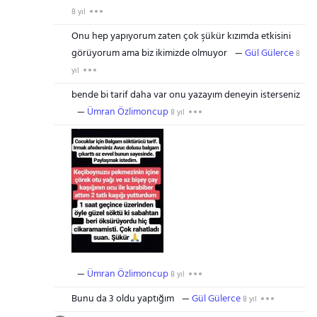
8 yıl
Onu hep yapıyorum zaten çok şükür kızımda etkisini
görüyorum ama biz ikimizde olmuyor
Gül Gülerce
8
yıl
bende bi tarif daha var onu yazayım deneyin isterseniz
Ümran Özlimoncup
8 yıl
Ümran Özlimoncup
8 yıl
Bunu da 3 oldu yaptığım
Gül Gülerce
8 yıl