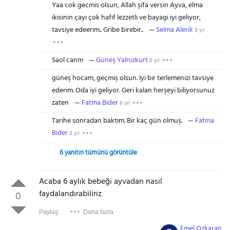
Yaa cok gecmis olsun, Allah şifa versin Ayva, elma
ikisinin çayı çok hafif lezzetli ve bayagi iyi geliyor,
tavsiye edeerim.. Gribe birebir..
Selma Alerik
8 yıl
Saol canm
Güneş Yalnızkurt
8 yıl
güneş hocam, geçmiş olsun. İyi bir terlemenizi tavsiye
ederim. Oda iyi geliyor. Geri kalan herşeyi biliyorsunuz
zaten
Fatma Bider
8 yıl
Tarihe sonradan baktım. Bir kaç gün olmuş.
Fatma
Bider
8 yıl
6 yanıtın tümünü görüntüle
Acaba 6 aylık bebeği ayvadan nasıl
faydalandırabiliriz
0
Paylaş:
Daha fazla
Emel Ozkaran