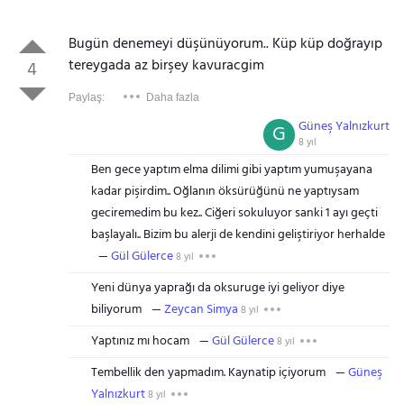
Bugün denemeyi düşünüyorum.. Küp küp doğrayıp
tereygada az birşey kavuracgim
4
Paylaş:
Daha fazla
Güneş Yalnızkurt
G
8 yıl
Ben gece yaptım elma dilimi gibi yaptım yumuşayana
kadar pişirdim.. Oğlanın öksürüğünü ne yaptıysam
geciremedim bu kez.. Ciğeri sokuluyor sanki 1 ayı geçti
başlayalı.. Bizim bu alerji de kendini geliştiriyor herhalde
Gül Gülerce
8 yıl
Yeni dünya yaprağı da oksuruge iyi geliyor diye
biliyorum
Zeycan Simya
8 yıl
Yaptınız mı hocam
Gül Gülerce
8 yıl
Tembellik den yapmadım. Kaynatip içiyorum
Güneş
Yalnızkurt
8 yıl