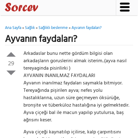
Ana Sayfa
»
Sağlık
»
Sağlıklı beslenme
»
Ayvanın faydaları?
Ayvanın faydaları?
Arkadaslar bunu nette gördüm bilgisi olan
arkadaşların goruslerini almak isterim..(ayva nasıl
29
tereyaginda pisirilirki )
AYVANIN INANILMAZ FAYDALARI
Ayvanın inanılmaz faydaları saymakla bitmiyor.
Tereyağında pişirilen ayva; nefes yolu
hastalıklarına, uzun süre geçmeyen öksürüğe,
bronşite ve tüberküloz hastalığına iyi gelmektedir.
Ayva çiçeği bal ile macun yapılıp yutulursa, baş
ağrısını keser.
Ayva çiçeği kaynatılıp içilirse, kalp çarpıntısını