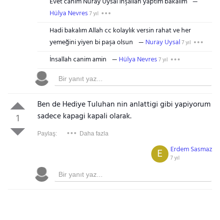
Evet canim Nuray Uysal inşallah yaptim bakalim
Hülya Nevres
7 yıl
Hadi bakalım Allah cc kolaylık versin rahat ve her
yemeğini yiyen bi paşa olsun
Nuray Uysal
7 yıl
İnsallah canim amin
Hülya Nevres
7 yıl
Ben de Hediye Tuluhan nin anlattigi gibi yapiyorum
sadece kapagi kapali olarak.
1
Paylaş:
Daha fazla
Erdem Sasmaz
E
7 yıl