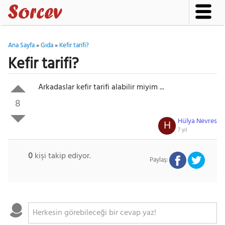
Ana Sayfa
»
Gıda
»
Kefir tarifi?
Kefir tarifi?
Arkadaslar kefir tarifi alabilir miyim ...
8
Hülya Nevres
H
7 yıl
0
kişi takip ediyor.
Paylaş: