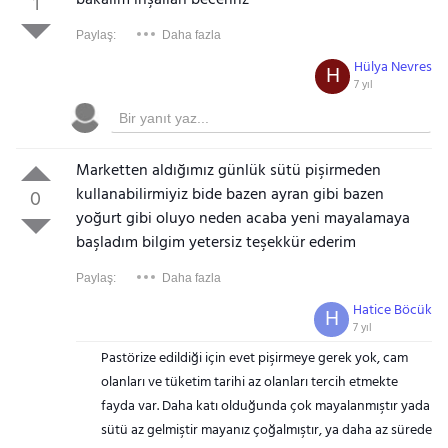
bakalım inşallah beceririz
1
Paylaş:
Daha fazla
Hülya Nevres
H
7 yıl
Marketten aldığımız günlük sütü pişirmeden
kullanabilirmiyiz bide bazen ayran gibi bazen
0
yoğurt gibi oluyo neden acaba yeni mayalamaya
başladım bilgim yetersiz teşekkür ederim
Paylaş:
Daha fazla
Hatice Böcük
H
7 yıl
Pastörize edildiği için evet pişirmeye gerek yok, cam
olanları ve tüketim tarihi az olanları tercih etmekte
fayda var. Daha katı olduğunda çok mayalanmıştır yada
sütü az gelmiştir mayanız çoğalmıştır, ya daha az sürede