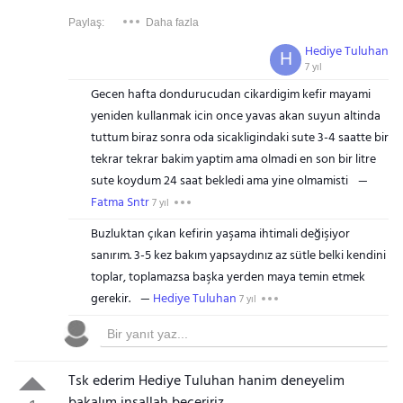
Paylaş:
Daha fazla
Hediye Tuluhan
H
7 yıl
Gecen hafta dondurucudan cikardigim kefir mayami
yeniden kullanmak icin once yavas akan suyun altinda
tuttum biraz sonra oda sicakligindaki sute 3-4 saatte bir
tekrar tekrar bakim yaptim ama olmadi en son bir litre
sute koydum 24 saat bekledi ama yine olmamisti
Fatma Sntr
7 yıl
Buzluktan çıkan kefirin yaşama ihtimali değişiyor
sanırım. 3-5 kez bakım yapsaydınız az sütle belki kendini
toplar, toplamazsa başka yerden maya temin etmek
gerekir.
Hediye Tuluhan
7 yıl
Tsk ederim Hediye Tuluhan hanim deneyelim