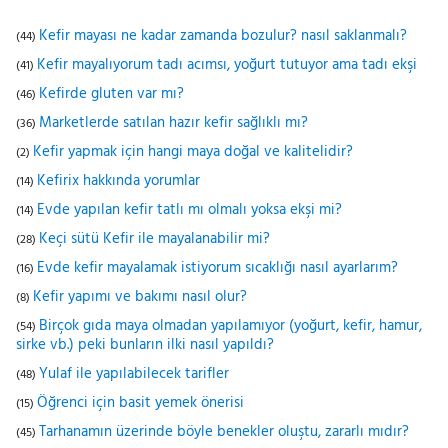
Kefir mayası ne kadar zamanda bozulur? nasıl saklanmalı?
(44)
Kefir mayalıyorum tadı acımsı, yoğurt tutuyor ama tadı ekşi
(41)
Kefirde gluten var mı?
(46)
Marketlerde satılan hazır kefir sağlıklı mı?
(36)
Kefir yapmak için hangi maya doğal ve kalitelidir?
(2)
Kefirix hakkında yorumlar
(14)
Evde yapılan kefir tatlı mı olmalı yoksa ekşi mi?
(14)
Keçi sütü Kefir ile mayalanabilir mi?
(28)
Evde kefir mayalamak istiyorum sıcaklığı nasıl ayarlarım?
(16)
Kefir yapımı ve bakımı nasıl olur?
(8)
Birçok gıda maya olmadan yapılamıyor (yoğurt, kefir, hamur,
(54)
sirke vb.) peki bunların ilki nasıl yapıldı?
Yulaf ile yapılabilecek tarifler
(48)
Öğrenci için basit yemek önerisi
(15)
Tarhanamın üzerinde böyle benekler oluştu, zararlı mıdır?
(45)