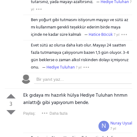
tutarsınız, yada mayayı azaltırsınız.
Hediye Tuluhan
7
yıl
Ben yoğurt gibi tutmasını istiyorum mayayı ve sütü az
mı kullanmam gerekli teşekkür ederim birde maya
içinde ne kadar süre kalmalı
Hatice Böcük
7 yıl
Evet sütü az olursa daha katı olur. Mayayı 24 saatten
fazla tutmamaya çalışıyorum bazen 1,5 gün oluyor. 3-4
gün beklerse o zaman alkol riskinden dolayı içmiyoruz
onu.
Hediye Tuluhan
7 yıl
Ek gıdaya mı hazırlık hülya Hediye Tuluhan hnmın
anlattığı gibi yapıyorum bende.
3
Paylaş:
Daha fazla
Nuray Uysal
N
7 yıl