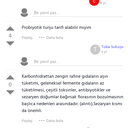
E
8 yıl
Probiyotik turşu tarifi alabılır mıyım
4
Paylaş:
Daha fazla
Tuba Sukuşu
T
8 yıl
Karbonhidrattan zengin rafine gıdaların aşırı
tüketimi, geleneksel fermente gıdaların az
0
tüketilmesi, çeşitli toksinler, antibiyotikler ve
sezaryen doğumlar bağırsak florasının bozulmasının
başlıca nedenleri arasındadır. (alıntı).Sezaryan kısmı
da önemli.
Paylaş:
Daha fazla