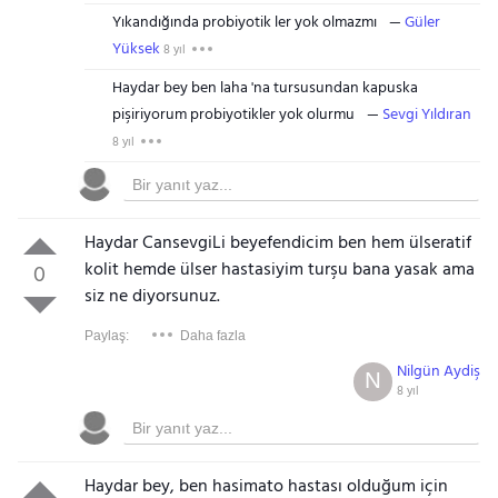
Yıkandığında probiyotik ler yok olmazmı
Güler
Yüksek
8 yıl
Haydar bey ben laha 'na tursusundan kapuska
pişiriyorum probiyotikler yok olurmu
Sevgi Yıldıran
8 yıl
Haydar CansevgiLi beyefendicim ben hem ülseratif
kolit hemde ülser hastasiyim turşu bana yasak ama
0
siz ne diyorsunuz.
Paylaş:
Daha fazla
Nilgün Aydiş
N
8 yıl
Gezinti Menüsü
Haydar bey, ben hasimato hastası olduğum için