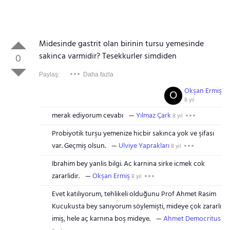
Midesinde gastrit olan birinin tursu yemesinde
sakinca varmidir? Tesekkurler simdiden
0
Paylaş:
Daha fazla
Okşan Ermiş
O
8 yıl
merak ediyorum cevabı
Yılmaz Çark
8 yıl
Probiyotik turşu yemenize hicbir sakınca yok ve şifası
var. Geçmiş olsun.
Ulviye Yaprakları
8 yıl
Ibrahim bey yanlis bilgi. Ac karnina sirke icmek cok
zararlidir.
Okşan Ermiş
8 yıl
Evet katılıyorum, tehlikeli olduğunu Prof Ahmet Rasim
Kucukusta bey sanıyorum söylemişti, mideye çok zararlı
imiş, hele aç karnına boş mideye.
Ahmet Democritus