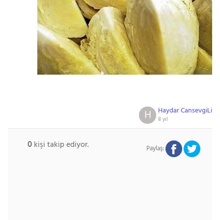
Haydar CansevgiLi
H
8 yıl
0
kişi takip ediyor.
Paylaş: