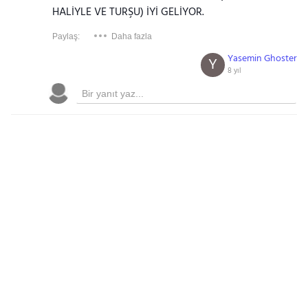
HALİYLE VE TURŞU) İYİ GELİYOR.
Paylaş:
Daha fazla
Yasemin Ghoster
Y
8 yıl