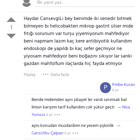
Haydar CansevgiLi bey benimde iki senedir bitmek
bilmeyen bı helicobakteri mikrop gastrit ülser mide
1
fıtığı sorunum var turşu yiyemiyorum mahfediyor
beni napmam lazım kaç kere antibiyotik kullandım
endoskopi de yapıldı bı kaç sefer geçmiyor ne
yiyosam mahfediyor beni boğazını sıkıyor lar sanki
gazdan mahfolfum ilaçlarda hiç fayda etmiyor
Paylaş:
Daha fazla
Pmbe Kuran
P
8 yıl
Bende midemden aynı şikayet ler vardı sarımsak bal
limon karışımı tarif kullandım cok şükür geçti
Nisa
Yunuss
8 yıl
aynı konudan muzdaribim ne yesem şişkinlik
CansUtku Çalpan
8 yıl