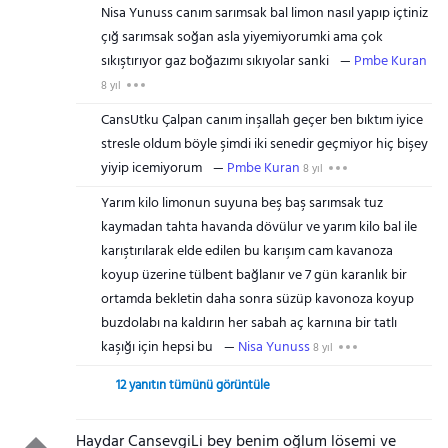
Nisa Yunuss canım sarımsak bal limon nasıl yapıp içtiniz
çığ sarımsak soğan asla yiyemiyorumki ama çok
sıkıştırıyor gaz boğazımı sıkıyolar sanki
Pmbe Kuran
8 yıl
CansUtku Çalpan canım inşallah geçer ben bıktım iyice
stresle oldum böyle şimdi iki senedir geçmiyor hiç bişey
yiyip icemiyorum
Pmbe Kuran
8 yıl
Yarım kilo limonun suyuna beş baş sarımsak tuz
kaymadan tahta havanda dövülur ve yarım kilo bal ile
karıştırılarak elde edilen bu karışım cam kavanoza
koyup üzerine tülbent bağlanır ve 7 gün karanlık bir
ortamda bekletin daha sonra süzüp kavonoza koyup
buzdolabı na kaldırın her sabah aç karnına bir tatlı
kaşığı için hepsi bu
Nisa Yunuss
8 yıl
12 yanıtın tümünü görüntüle
Haydar CansevgiLi bey benim oğlum lösemi ve