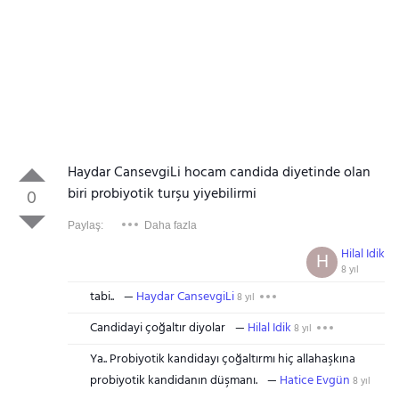
Haydar CansevgiLi hocam candida diyetinde olan
biri probiyotik turşu yiyebilirmi
0
Paylaş:
Daha fazla
Hilal Idik
H
8 yıl
tabi..
Haydar CansevgiLi
8 yıl
Candidayi çoğaltır diyolar
Hilal Idik
8 yıl
Ya.. Probiyotik kandidayı çoğaltırmı hiç allahaşkına
probiyotik kandidanın düşmanı.
Hatice Evgün
8 yıl