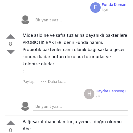
Funda Komanlı
F
8 yıl
Mide asidine ve safra tuzlarına dayanıklı bakterilere
PROBİOTİK BAKTERİ denir Funda hanım.
8
Probiotik bakteriler canlı olarak bağırsaklara geçer
sonuna kadar bütün dokulara tutunurlar ve
kolonize olurlar
:
Paylaş:
Daha fazla
Haydar CansevgiLi
H
8 yıl
Bağırsak iltihabı olan türşu yemesi doğru olurmu
Abe
0