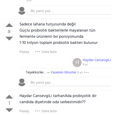
Sadece lahana turşusunda değil
Güçlü probiotik bakterilerle mayalanan tün
8
fermente ürünlerin bir porsiyonunda
1-10 trilyon toplam probiotik bakteri bulunur
Paylaş:
Daha fazla
Haydar CansevgiLi
H
8 yıl
Teşekkürler.
Yasemin Ghoster
8 yıl
Haydar CansevgiLi tarhanAda probiyotik dir
candida diyetinde oda serbestmidir??
1
Paylaş:
Daha fazla