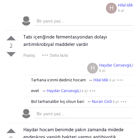
Hilal Idik
H
8 yıl
Tabi içeriğinde fermentasyondan dolayı
antimikrobiyal maddeler vardır
2
Paylaş:
Daha fazla
Haydar CansevgiLi
H
8 yıl
Tarhana icinmi dediniz hocam
Hilal Idik
8 yıl
evet
Haydar CansevgiLi
8 yıl
Bol tarhanalıbir kış olsun bari
Nuran Cinli
8 yıl
Haydar hocam benimde yakın zamanda midede
endeskopi yapıldı bakteri varmış antibiyotik