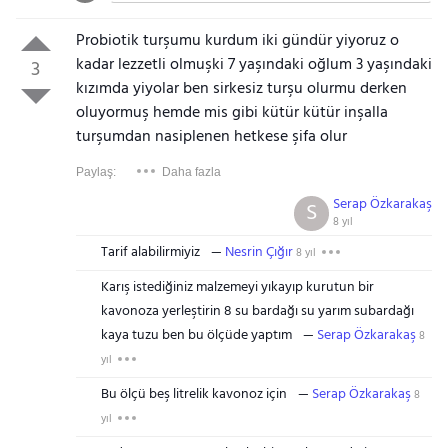
Probiotik turşumu kurdum iki gündür yiyoruz o
kadar lezzetli olmuşki 7 yaşındaki oğlum 3 yaşındaki
3
kızımda yiyolar ben sirkesiz turşu olurmu derken
oluyormuş hemde mis gibi kütür kütür inşalla
turşumdan nasiplenen hetkese şifa olur
Paylaş:
Daha fazla
Serap Özkarakaş
S
8 yıl
Tarif alabilirmiyiz
Nesrin Çığır
8 yıl
Karış istediğiniz malzemeyi yıkayıp kurutun bir
kavonoza yerleştirin 8 su bardağı su yarım subardağı
kaya tuzu ben bu ölçüde yaptım
Serap Özkarakaş
8
yıl
Bu ölçü beş litrelik kavonoz için
Serap Özkarakaş
8
yıl