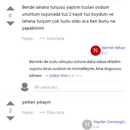
Bende lahana turşusu yaptım tuzlan ovdum
unuttum suyunada tuz 2 kaşık tuz koydum ve
0
lahana turşum çok tuzlu oldu aca ben bunu ne
yapabilirim
Paylaş:
Daha fazla
Nermin Nihan
N
8 yıl
Benimki de tuzlu olmuştu üstüne daha sebze ekledim
suyunu biraz suzdum ve normalleşme. Ama dogurusu
bilmem
Sıdıka Ymn
8 yıl
yerken yıkayın
2
Paylaş:
Daha fazla
Haydar CansevgiLi
H
8 yıl