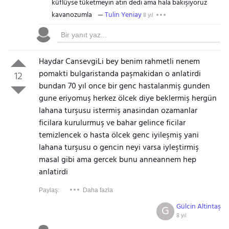
küflüyse tüketmeyin atın dedi ama hala bakışıyoruz
kavanozumla
Tulin Yeniay
8 yıl
Haydar CansevgiLi bey benim rahmetli nenem
pomakti bulgaristanda paşmakidan o anlatirdi
12
bundan 70 yıl once bir genc hastalanmiş gunden
gune eriyomuş herkez ölcek diye beklermiş hergün
lahana turşusu istermiş anasindan ozamanlar
ficilara kurulurmuş ve bahar gelince ficilar
temizlencek o hasta ölcek genc iyileşmiş yani
lahana turşusu o gencin neyi varsa iyleştirmiş
masal gibi ama gercek bunu anneannem hep
anlatirdi
Paylaş:
Daha fazla
Gülcin Altintaş
G
8 yıl