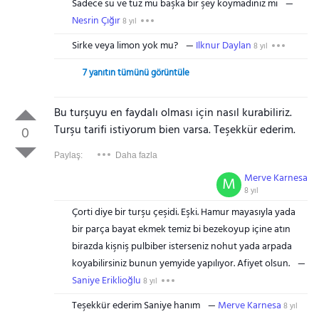
Sadece su ve tuz mu başka bir şey koymadıniz mı
Nesrin Çığır
8 yıl
Sirke veya limon yok mu?
Ilknur Daylan
8 yıl
7 yanıtın tümünü görüntüle
Bu turşuyu en faydalı olması için nasıl kurabiliriz.
Turşu tarifi istiyorum bien varsa. Teşekkür ederim.
0
Paylaş:
Daha fazla
Merve Karnesa
M
8 yıl
Çorti diye bir turşu çeşidi. Eşki. Hamur mayasıyla yada
bir parça bayat ekmek temiz bi bezekoyup içine atın
birazda kişniş pulbiber isterseniz nohut yada arpada
koyabilirsiniz bunun yemyide yapılıyor. Afiyet olsun.
Saniye Eriklioğlu
8 yıl
Teşekkür ederim Saniye hanım
Merve Karnesa
8 yıl