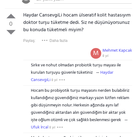
Haydar CansevgiLi hocam ülseratif kolit hastasıyım
doktor turşu tüketme dedi. Siz ne düşünüyorsunuz
0
bu konuda tüketmeli miyim?
Paylaş:
Daha fazla
Mehmet Kapcak
M
8 yıl
Sirke ve nohut olmadan probiotik turşu mayası ile
kurulan turşuyu güvenle tüketiniz
Haydar
CansevgiLi
8 yıl
Hocam bu probiyotik turşu mayasını nerden bulabiliriz
kullandığınız güvendiğiniz markayı yazın lütfen reklam
gibi düşünmeyin nolur. Herkesin ağzında aynı laf
güvendiğiniz aktardan alın güvendiğim bir aktar yok
işte oğlum otizmli ve çok sağlıklı beslenmesi gerek
Ufuk İrcal
8 yıl