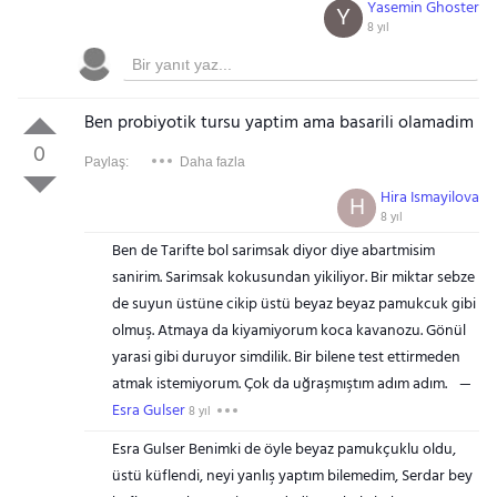
Yasemin Ghoster
Y
8 yıl
Ben probiyotik tursu yaptim ama basarili olamadim
0
Paylaş:
Daha fazla
Hira Ismayilova
H
8 yıl
Ben de Tarifte bol sarimsak diyor diye abartmisim
sanirim. Sarimsak kokusundan yikiliyor. Bir miktar sebze
de suyun üstüne cikip üstü beyaz beyaz pamukcuk gibi
olmuş. Atmaya da kiyamiyorum koca kavanozu. Gönül
yarasi gibi duruyor simdilik. Bir bilene test ettirmeden
atmak istemiyorum. Çok da uğraşmıştım adım adım.
Esra Gulser
8 yıl
Esra Gulser Benimki de öyle beyaz pamukçuklu oldu,
üstü küflendi, neyi yanlış yaptım bilemedim, Serdar bey