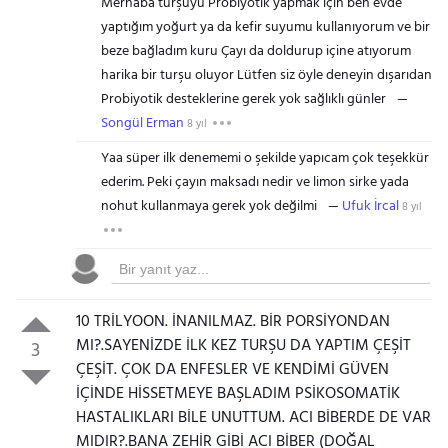
Merhaba turşuyu Probiyotik yapmak için ben evde
yaptığım yoğurt ya da kefir suyumu kullanıyorum ve bir
beze bağladım kuru Çayı da doldurup içine atıyorum
harika bir turşu oluyor Lütfen siz öyle deneyin dışarıdan
Probiyotik desteklerine gerek yok sağlıklı günler
Songül Erman
8 yıl
Yaa süper ilk denememi o şekilde yapıcam çok teşekkür
ederim. Peki çayın maksadı nedir ve limon sirke yada
nohut kullanmaya gerek yok değilmi
Ufuk İrcal
8 yıl
10 TRİLYOON. İNANILMAZ. BİR PORSİYONDAN
MI?.SAYENİZDE İLK KEZ TURŞU DA YAPTIM ÇEŞİT
3
ÇEŞİT. ÇOK DA ENFESLER VE KENDİMİ GÜVEN
İÇİNDE HİSSETMEYE BAŞLADIM PSİKOSOMATİK
HASTALIKLARI BİLE UNUTTUM. ACI BİBERDE DE VAR
MIDIR?.BANA ZEHİR GİBİ ACI BİBER (DOĞAL