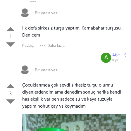
ilk defa sirkesiz turşu yaptım. Karnabahar turşusu.
Denicem
1
Paylaş:
Daha fazla
Aişe İLİŞ
A
8 yıl
Çocuklarımda çok sevdi sirkesiz turşu olurmu
diyenlerdendim ama denedim sonuç harika kendi
3
has ekşilik var ben sadece su ve kaya tuzuyla
yaptım nohut çay vs koymadım