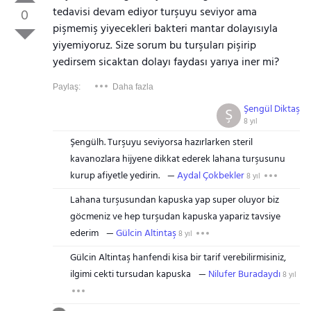
tedavisi devam ediyor turşuyu seviyor ama
0
pişmemiş yiyecekleri bakteri mantar dolayısıyla
yiyemiyoruz. Size sorum bu turşuları pişirip
yedirsem sicaktan dolayı faydası yarıya iner mi?
Paylaş:
Daha fazla
Şengül Diktaş
Ş
8 yıl
Şengülh. Turşuyu seviyorsa hazırlarken steril
kavanozlara hijyene dikkat ederek lahana turşusunu
kurup afiyetle yedirin.
Aydal Çokbekler
8 yıl
Lahana turşusundan kapuska yap super oluyor biz
göcmeniz ve hep turşudan kapuska yapariz tavsiye
ederim
Gülcin Altintaş
8 yıl
Gülcin Altintaş hanfendi kisa bir tarif verebilirmisiniz,
ilgimi cekti tursudan kapuska
Nilufer Buradaydı
8 yıl