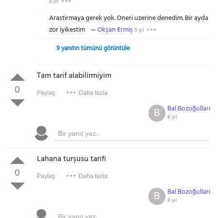
8 yıl
Arastirmaya gerek yok. Oneri uzerine denedim. Bir ayda
zor iyikestim
Okşan Ermiş
8 yıl
9 yanıtın tümünü görüntüle
Tam tarif alabilirmiyim
0
Paylaş:
Daha fazla
Bal Bozoğulları
B
8 yıl
Lahana turşusu tarifi
0
Paylaş:
Daha fazla
Bal Bozoğulları
B
8 yıl