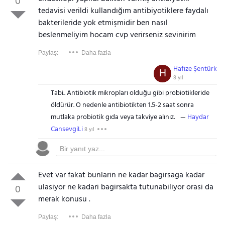
0
tedavisi verildi kullandığım antibiyotiklere faydalı
bakterileride yok etmişmidir ben nasıl
beslenmeliyim hocam cvp verirseniz sevinirim
Paylaş:
Daha fazla
Hafize Şentürk
H
8 yıl
Tabi.. Antibiotik mikropları olduğu gibi probiotikleride
öldürür. O nedenle antibiotikten 1.5-2 saat sonra
mutlaka probiotik gıda veya takviye alınız.
Haydar
CansevgiLi
8 yıl
Evet var fakat bunlarin ne kadar bagirsaga kadar
ulasiyor ne kadari bagirsakta tutunabiliyor orasi da
0
merak konusu .
Paylaş:
Daha fazla