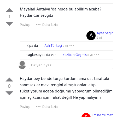
Mayalari Antalya 'da nerde bulabilirim acaba?
Haydar CansevgiLi
1
Paylaş:
Daha fazla
Ayse Sagir
A
8 yıl
Kipa da
Aslı Türkeşi
8 yıl
caglarsoyda da var
Keziban Geçmiş
8 yıl
Haydar bey bende turşu kurdum ama üst taraftaki
sarımsaklar mavi rengini almıştı onları atıp
0
tüketiyorum acaba doğrumu yapıyorum bilmediğim
için açıkcası içim rahat değil! Ne yapmalıyım?
Paylaş:
Daha fazla
Emine YıLmaz