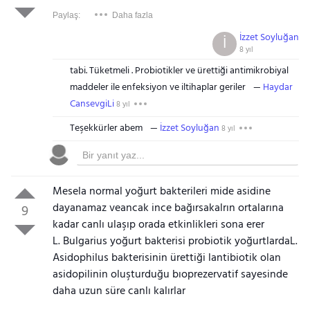
Paylaş:
Daha fazla
İzzet Soyluğan
İ
8 yıl
tabi. Tüketmeli . Probiotikler ve ürettiği antimikrobiyal
maddeler ile enfeksiyon ve iltihaplar geriler
Haydar
CansevgiLi
8 yıl
Teşekkürler abem
İzzet Soyluğan
8 yıl
Mesela normal yoğurt bakterileri mide asidine
dayanamaz veancak ince bağırsakalrın ortalarına
9
kadar canlı ulaşıp orada etkinlikleri sona erer
L. Bulgarius yoğurt bakterisi probiotik yoğurtlardaL.
Asidophilus bakterisinin ürettiği lantibiotik olan
asidopilinin oluşturduğu bıoprezervatif sayesinde
daha uzun süre canlı kalırlar