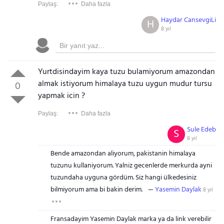
Paylaş:
Daha fazla
Haydar CansevgiLi
H
8 yıl
Yurtdisindayim kaya tuzu bulamiyorum amazondan
almak istiyorum himalaya tuzu uygun mudur tursu
0
yapmak icin ?
Paylaş:
Daha fazla
Sule Edeb
S
8 yıl
Bende amazondan aliyorum, pakistanin himalaya
tuzunu kullaniyorum. Yalniz gecenlerde merkurda ayni
tuzundaha uyguna gördüm. Siz hangi ülkedesiniz
bilmiyorum ama bi bakin derim.
Yasemin Daylak
8 yıl
Fransadayim Yasemin Daylak marka ya da link verebilir