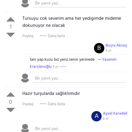
Tursuyu cok severim ama her yedigimde mideme
dokunuyor ne olacak
1
Paylaş:
Daha fazla
Buşra Aksoy
B
8 yıl
Sen yap kuzu biz yeriz senin yerinede
Yasemin
Erarslanoğlu
8 yıl
Hazır turşularda sağlıklımıdır
0
Paylaş:
Daha fazla
Aysel Karadeli
A
8 yıl