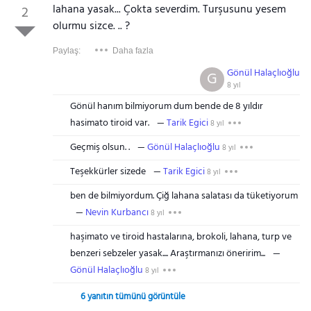
lahana yasak... Çokta severdim. Turşusunu yesem
2
olurmu sizce. .. ?
Paylaş:
Daha fazla
Gönül Halaçlıoğlu
G
8 yıl
Gönül hanım bilmiyorum dum bende de 8 yıldır
hasimato tiroid var.
Tarik Egici
8 yıl
Geçmiş olsun. .
Gönül Halaçlıoğlu
8 yıl
Teşekkürler sizede
Tarik Egici
8 yıl
ben de bilmiyordum. Çiğ lahana salatası da tüketiyorum
Nevin Kurbancı
8 yıl
haşimato ve tiroid hastalarına, brokoli, lahana, turp ve
benzeri sebzeler yasak.... Araştırmanızı öneririm...
Gönül Halaçlıoğlu
8 yıl
6 yanıtın tümünü görüntüle