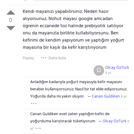
Kendi mayanızı yapabilirsiniz. Neden hazır
alıyorsunuz. Nohut mayası google amcadan
0
ögrenin eczanede toz halinde prebiyotik satılıyor
onu da mayanızla birlikte kullabiliyorsunu. Ben
kefirimi de kendim yapıyorum ve yaptığım yoğurt
mayasına bir kaşık da kefir karıştırıyorum
Paylaş:
Daha fazla
Olcay ÖzTürk
O
8 yıl
Anladığım kadarıyla yoğurt mayasıyla kefir mayasını
beraber kullanıyorsunuz. Nasıl bir tat elde ediyorsunuz.
Yoğurda daha mı yakın oluyor.
Canan Guldiken
8 yıl
Canan Guldiken evet zaten yaptığım kefiri de
yoğurduma karıştırarak tüketiyorum
Olcay ÖzTürk
8
yıl