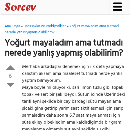
Ana Sayfa
»
Bağırsaklar ve Probiyotikler
»
Yoğurt mayaladım ama tutmadı
nerede yanlış yapmış olabilirim?
Yoğurt mayaladım ama tutmadı
nerede yanlış yapmış olabilirim?
Merhaba arkadaşlar denemek için ilk defa yapmaya
calistim aksam ama maalesef tutmadi nerde yanlis
6
yaptim bilmiyorum,
Maya boyle mi oluyor ki, sari limon tuzu gibi topak
topak ve sert bir şekildeydi. Sütun icinde Üzerindeki
tarifi ayni şekilde bir cay bardagi sütü mayanlama
sicakligina getirip yarim saat aktiflesmesi için sarip
sarmaladim daha sonra 6,7 saat mayalanması için
süte ekleyip bekledim ama kaldirdigimda bir gram
mayalanma olmamis süt ayni şekilde su gibi