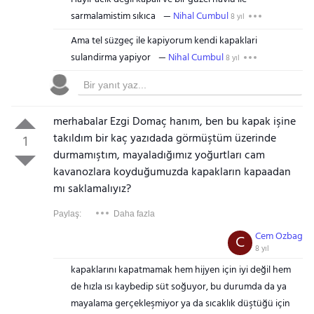
sarmalamistim sıkıca
Nihal Cumbul
8 yıl
Ama tel süzgeç ile kapiyorum kendi kapaklari
sulandirma yapiyor
Nihal Cumbul
8 yıl
merhabalar Ezgi Domaç hanım, ben bu kapak işine
takıldım bir kaç yazıdada görmüştüm üzerinde
1
durmamıştım, mayaladığımız yoğurtları cam
kavanozlara koyduğumuzda kapakların kapaadan
mı saklamalıyız?
Paylaş:
Daha fazla
Cem Ozbag
C
8 yıl
kapaklarını kapatmamak hem hijyen için iyi değil hem
de hızla ısı kaybedip süt soğuyor, bu durumda da ya
mayalama gerçekleşmiyor ya da sıcaklık düştüğü için