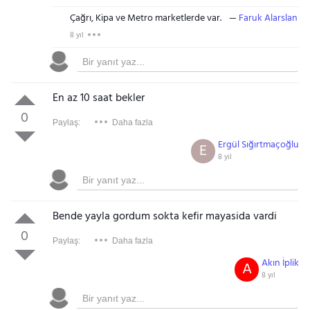
Çağrı, Kipa ve Metro marketlerde var.
Faruk Alarslan
8 yıl
En az 10 saat bekler
0
Paylaş:
Daha fazla
Ergül Sığırtmaçoğlu
E
8 yıl
Bende yayla gordum sokta kefir mayasida vardi
0
Paylaş:
Daha fazla
Akın İplik
A
8 yıl