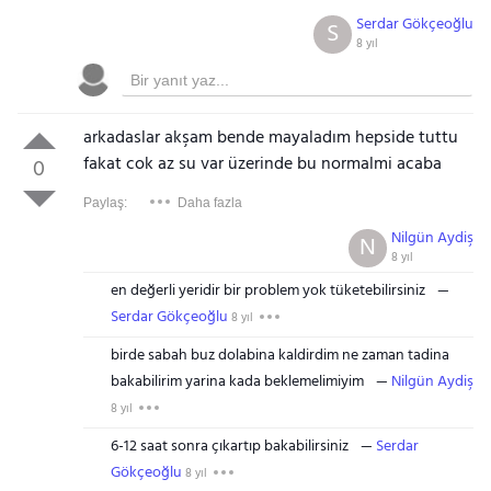
Serdar Gökçeoğlu
S
8 yıl
arkadaslar akşam bende mayaladım hepside tuttu
fakat cok az su var üzerinde bu normalmi acaba
0
Paylaş:
Daha fazla
Nilgün Aydiş
N
8 yıl
en değerli yeridir bir problem yok tüketebilirsiniz
Serdar Gökçeoğlu
8 yıl
birde sabah buz dolabina kaldirdim ne zaman tadina
bakabilirim yarina kada beklemelimiyim
Nilgün Aydiş
8 yıl
6-12 saat sonra çıkartıp bakabilirsiniz
Serdar
Gökçeoğlu
8 yıl