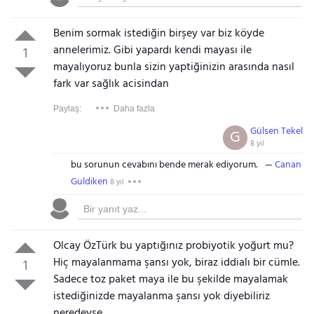
Benim sormak istediğin birşey var biz köyde
annelerimiz. Gibi yapardı kendi mayası ile
1
mayalıyoruz bunla sizin yaptiğinizin arasında nasıl
fark var sağlık acisindan
Paylaş:
Daha fazla
Gülsen Tekel
G
8 yıl
bu sorunun cevabını bende merak ediyorum.
Canan
Guldiken
8 yıl
Olcay ÖzTürk bu yaptığınız probiyotik yoğurt mu?
Hiç mayalanmama şansı yok, biraz iddialı bir cümle.
1
Sadece toz paket maya ile bu şekilde mayalamak
istediğinizde mayalanma şansı yok diyebiliriz
neredeyse.