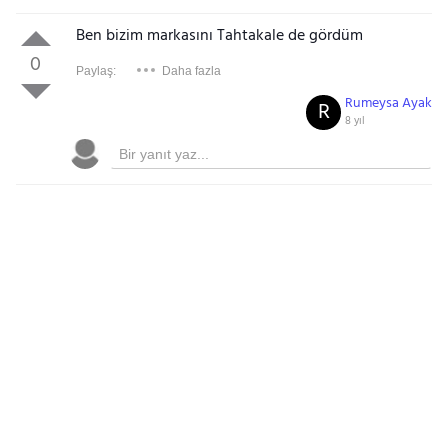
Ben bizim markasını Tahtakale de gördüm
0
Paylaş:
Daha fazla
Rumeysa Ayak
R
8 yıl