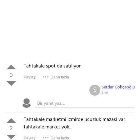
Tahtakale spot da satılıyor
0
Paylaş:
Daha fazla
Serdar Gökçeoğlu
S
8 yıl
Tahtakale marketmi izmirde ucuzluk mazasi var
tahtakale market yok..
2
Paylaş:
Daha fazla