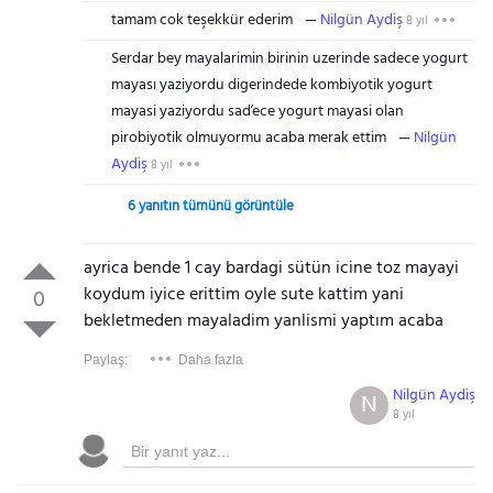
tamam cok teşekkür ederim
Nilgün Aydiş
8 yıl
Serdar bey mayalarimin birinin uzerinde sadece yogurt
mayası yaziyordu digerindede kombiyotik yogurt
mayasi yaziyordu saďece yogurt mayasi olan
pirobiyotik olmuyormu acaba merak ettim
Nilgün
Aydiş
8 yıl
6 yanıtın tümünü görüntüle
ayrica bende 1 cay bardagi sütün icine toz mayayi
koydum iyice erittim oyle sute kattim yani
0
bekletmeden mayaladim yanlismi yaptım acaba
Paylaş:
Daha fazla
Nilgün Aydiş
N
8 yıl