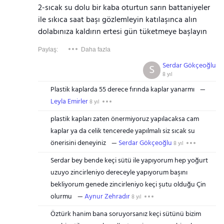
2-sıcak su dolu bir kaba oturtun sarın battaniyeler
ile sıkıca saat başı gözlemleyin katılaşınca alın
dolabınıza kaldırın ertesi gün tüketmeye başlayın
Paylaş:
Daha fazla
Serdar Gökçeoğlu
S
8 yıl
Plastik kaplarda 55 derece fırında kaplar yanarmı
Leyla Emirler
8 yıl
plastik kapları zaten önermiyoruz yapılacaksa cam
kaplar ya da celik tencerede yapılmalı siz sıcak su
önerisini deneyiniz
Serdar Gökçeoğlu
8 yıl
Serdar bey bende keçi sütü ile yapıyorum hep yoğurt
uzuyo zincirleniyo dereceyle yapıyorum başını
bekliyorum genede zincirleniyo keçi şutu olduğu Çin
olurmu
Aynur Zehradır
8 yıl
Öztürk hanim bana soruyorsanız keçi sütünü bizim