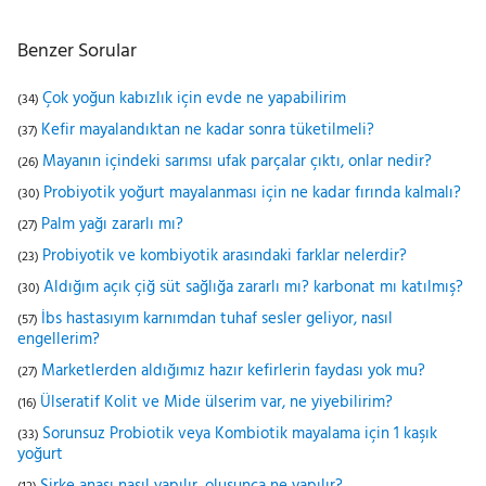
Benzer Sorular
Çok yoğun kabızlık için evde ne yapabilirim
(34)
Kefir mayalandıktan ne kadar sonra tüketilmeli?
(37)
Mayanın içindeki sarımsı ufak parçalar çıktı, onlar nedir?
(26)
Probiyotik yoğurt mayalanması için ne kadar fırında kalmalı?
(30)
Palm yağı zararlı mı?
(27)
Probiyotik ve kombiyotik arasındaki farklar nelerdir?
(23)
Aldığım açık çiğ süt sağlığa zararlı mı? karbonat mı katılmış?
(30)
İbs hastasıyım karnımdan tuhaf sesler geliyor, nasıl
(57)
engellerim?
Marketlerden aldığımız hazır kefirlerin faydası yok mu?
(27)
Ülseratif Kolit ve Mide ülserim var, ne yiyebilirim?
(16)
Sorunsuz Probiotik veya Kombiotik mayalama için 1 kaşık
(33)
yoğurt
Sirke anası nasıl yapılır, oluşunca ne yapılır?