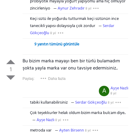
probiyotik mayayla yoğurt yapiyomu ama hiç olmuyor
zincirleniyo
Aynur Zehradır
8 yıl
Keçi sütü ile yoğurdu tutturmak keçi sütünün ince
tanecikli yapısı dolayısıyla çok zordur
Serdar
Gökçeoğlu
8 yıl
9 yanıtın tümünü görüntüle
Bu bizim marka mayayı ben bir türlü bulamadım
şokta yayla marka var onu tavsiye edermisiniz..
1
Paylaş:
Daha fazla
Ayşe Nazlı
A
8 yıl
tabiki kullanabilirsiniz
Serdar Gökçeoğlu
8 yıl
Çok teşekkurler helak oldum bizim marka bulcam diye..
Ayşe Nazlı
8 yıl
metroda var
Ayten Birsenn
8 yıl