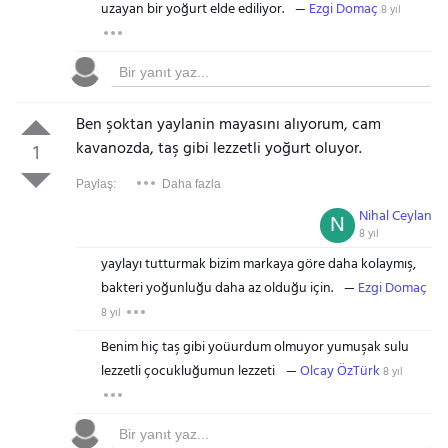
uzayan bir yoğurt elde ediliyor.
Ezgi Domaç
8 yıl
Ben şoktan yaylanin mayasını alıyorum, cam
kavanozda, taş gibi lezzetli yoğurt oluyor.
1
Paylaş:
Daha fazla
Nihal Ceylan
N
8 yıl
yaylayı tutturmak bizim markaya göre daha kolaymış,
bakteri yoğunluğu daha az olduğu için.
Ezgi Domaç
8 yıl
Benim hiç taş gibi yoüurdum olmuyor yumuşak sulu
lezzetli çocukluğumun lezzeti
Olcay ÖzTürk
8 yıl