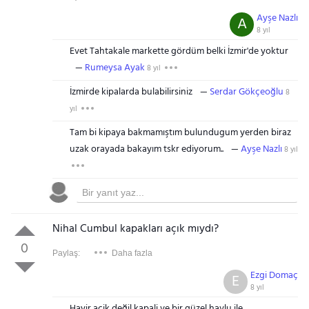
Ayşe Nazlı
A
8 yıl
Evet Tahtakale markette gördüm belki İzmir'de yoktur
Rumeysa Ayak
8 yıl
İzmirde kipalarda bulabilirsiniz
Serdar Gökçeoğlu
8
yıl
Tam bi kipaya bakmamıştım bulundugum yerden biraz
uzak orayada bakayım tskr ediyorum..
Ayşe Nazlı
8 yıl
Nihal Cumbul kapakları açık mıydı?
0
Paylaş:
Daha fazla
Ezgi Domaç
E
8 yıl
Hayir acik değil kapali ve bir güzel havlu ile