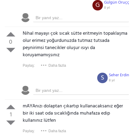
Gülgün Oruçç
G
8 yıl
Nihal mayayı çok sıcak sütte eritmeyin topaklaşma
olur erimez yoğurdunuzda tutmaz tutsada
0
peynirimsi tanecikler oluşur ısıyı da
koruyamamışsınız
Paylaş:
Daha fazla
Seher Erdin
S
8 yıl
mAYAnızı dolaptan çıkartıp kullanacaksanız eğer
bir iki saat oda sıcaklığında muhafaza edip
1
kullanınız lütfen
Paylaş:
Daha fazla